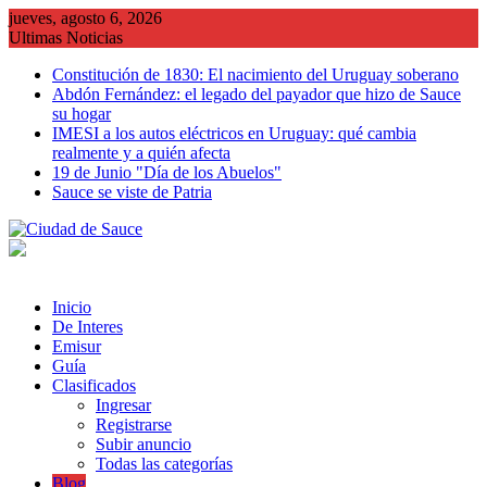
Saltar
jueves, agosto 6, 2026
al
Ultimas Noticias
contenido
Constitución de 1830: El nacimiento del Uruguay soberano
Abdón Fernández: el legado del payador que hizo de Sauce
su hogar
IMESI a los autos eléctricos en Uruguay: qué cambia
realmente y a quién afecta
19 de Junio "Día de los Abuelos"
Sauce se viste de Patria
Inicio
De Interes
Emisur
Guía
Clasificados
Ingresar
Registrarse
Subir anuncio
Todas las categorías
Blog