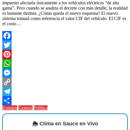
impuesto afectaría únicamente a los vehículos eléctricos “de alta
gama”. Pero cuando se analiza el decreto con más detalle, la realidad
es bastante distinta. ¿Cómo queda el nuevo esquema? El nuevo
sistema tomará como referencia el valor CIF del vehículo. El CIF es
el costo…
Facebook
Twitter
Pinterest
WhatsApp
Messenger
Copy
Link
Telegram
Eventos
General
Política
Compartir
🌦️ Clima en Sauce en Vivo