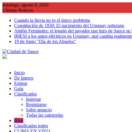
Saltar
domingo, agosto 9, 2026
al
Ultimas Noticias
contenido
Cuando la lluvia no es el único problema
Constitución de 1830: El nacimiento del Uruguay soberano
Abdón Fernández: el legado del payador que hizo de Sauce su
IMESI a los autos eléctricos en Uruguay: qué cambia realmente 
19 de Junio "Día de los Abuelos"
Inicio
De Interes
Emisur
Guía
Clasificados
Ingresar
Registrarse
Subir anuncio
Todas las categorías
Blog
Clasificados todos
CLIMA EN VIVO