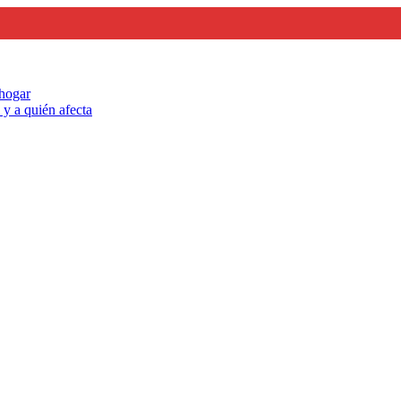
 hogar
y a quién afecta