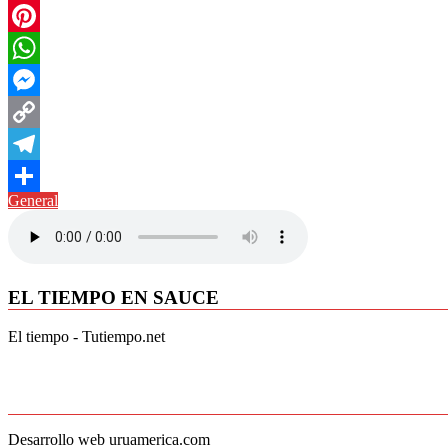
Twitter
Pinterest
WhatsApp
Messenger
Copy
Link
Telegram
General
Compartir
EL TIEMPO EN SAUCE
El tiempo - Tutiempo.net
Desarrollo web uruamerica.com