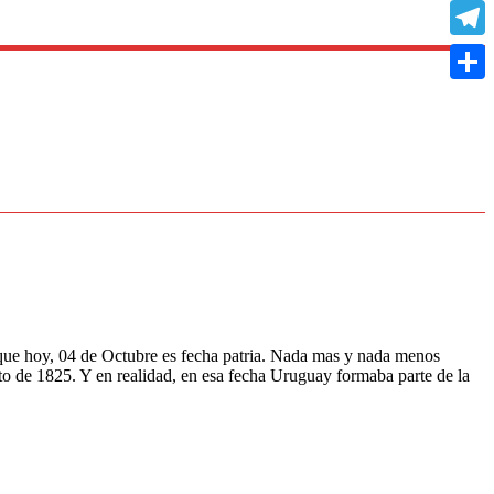
Copy
Link
Teleg
Compa
que hoy, 04 de Octubre es fecha patria. Nada mas y nada menos
sto de 1825. Y en realidad, en esa fecha Uruguay formaba parte de la