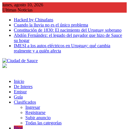
Saltar
lunes, agosto 10, 2026
al
Ultimas Noticias
contenido
Hacked by Chinafans
Cuando la lluvia no es el único problema
Constitución de 1830: El nacimiento del Uruguay soberano
Abdón Fernández: el legado del payador que hizo de Sauce
su hogar
IMESI a los autos eléctricos en Uruguay: qué cambia
realmente y a quién afecta
Inicio
De Interes
Emisur
Guía
Clasificados
Ingresar
Registrarse
Subir anuncio
Todas las categorías
Blog