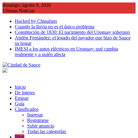
Saltar
domingo, agosto 9, 2026
al
Ultimas Noticias
contenido
Hacked by Chinafans
Cuando la lluvia no es el único problema
Constitución de 1830: El nacimiento del Uruguay soberano
Abdón Fernández: el legado del payador que hizo de Sauce
su hogar
IMESI a los autos eléctricos en Uruguay: qué cambia
realmente y a quién afecta
Inicio
De Interes
Emisur
Guía
Clasificados
Ingresar
Registrarse
Subir anuncio
Todas las categorías
Blog