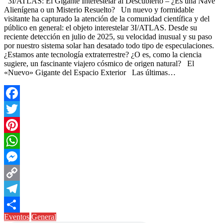
3I/ATLAS: El Gigante Interestelar al Descubierto – ¿Es una Nave
Alienígena o un Misterio Resuelto? Un nuevo y formidable
visitante ha capturado la atención de la comunidad científica y del
público en general: el objeto interestelar 3I/ATLAS. Desde su
reciente detección en julio de 2025, su velocidad inusual y su paso
por nuestro sistema solar han desatado todo tipo de especulaciones.
¿Estamos ante tecnología extraterrestre? ¿O es, como la ciencia
sugiere, un fascinante viajero cósmico de origen natural? El
«Nuevo» Gigante del Espacio Exterior Las últimas…
Facebook
Twitter
Pinterest
WhatsApp
Messenger
Copy
Link
Telegram
Eventos
General
Compartir