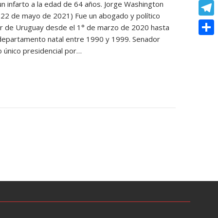
o
e
n infarto a la edad de 64 años. Jorge Washington
e
C
e
t
22 de mayo de 2021) Fue un abogado y político
k
s
r
o
r
T
rior de Uruguay desde el 1° de marzo de 2020 hasta
s
s
p
 departamento natal entre 1990 y 1999. Senador
e
e
A
C
e
o único presidencial por…
y
s
l
p
o
n
L
t
e
p
m
g
i
g
p
e
n
r
a
r
k
a
r
m
t
i
r