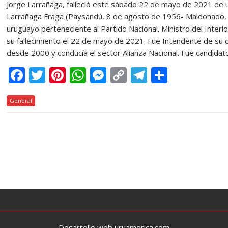
Jorge Larrañaga, falleció este sábado 22 de mayo de 2021 de u
Larrañaga Fraga (Paysandú, 8 de agosto de 1956- Maldonado, 
uruguayo perteneciente al Partido Nacional. Ministro del Inte
su fallecimiento el 22 de mayo de 2021. Fue Intendente de su
desde 2000 y conducía el sector Alianza Nacional. Fue candidat
F
T
Pi
W
M
C
T
C
ac
w
nt
h
e
o
el
o
General
e
itt
er
at
ss
p
e
m
b
er
e
s
e
y
gr
p
o
st
A
n
Li
a
ar
o
p
g
n
m
ti
k
p
er
k
r
Desarrollo web uruamerica.com