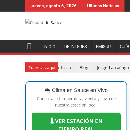
Saltar
jueves, agosto 6, 2026
Ultimas Noticias
al
contenido
INICIO
DE INTERES
EMISUR
GUÍA
Tu estas aquí
Inicio
Blog
Jorge Larrañaga
🌦️ Clima en Sauce en Vivo
Consulta la temperatura, viento y lluvia de
nuestra estación local.
🌡️ VER ESTACIÓN EN
TIEMPO REAL