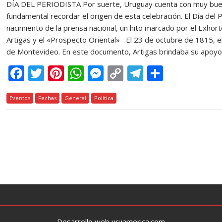
DÍA DEL PERIODISTA Por suerte, Uruguay cuenta con muy bueno
fundamental recordar el origen de esta celebración. El Día del
nacimiento de la prensa nacional, un hito marcado por el Exhor
Artigas y el «Prospecto Oriental» El 23 de octubre de 1815, el p
de Montevideo. En este documento, Artigas brindaba su apoyo a
F
T
Pi
W
M
C
T
C
ac
w
nt
h
e
o
el
o
Eventos
e
Fechas
itt
er
General
at
Política
ss
p
e
m
b
er
e
s
e
y
gr
p
o
st
A
n
Li
a
ar
o
p
g
n
m
ti
k
p
er
k
r
Desarrollo web uruamerica.com