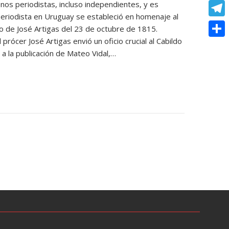
o
e
s periodistas, incluso independientes, y es
e
C
e
t
 Periodista en Uruguay se estableció en homenaje al
k
s
r
o
r
T
to de José Artigas del 23 de octubre de 1815.
s
s
p
rócer José Artigas envió un oficio crucial al Cabildo
e
e
A
C
e
 la publicación de Mateo Vidal,…
y
s
l
p
o
n
L
t
e
p
m
g
i
g
p
e
n
r
a
r
k
a
r
m
t
i
r