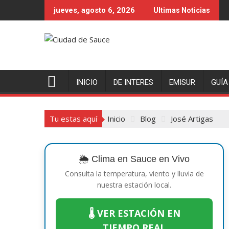
Saltar
jueves, agosto 6, 2026
Ultimas Noticias
al
contenido
INICIO
DE INTERES
EMISUR
GUÍA
Tu estas aquí
Inicio
Blog
José Artigas
🌦️ Clima en Sauce en Vivo
Consulta la temperatura, viento y lluvia de
nuestra estación local.
🌡️ VER ESTACIÓN EN
TIEMPO REAL