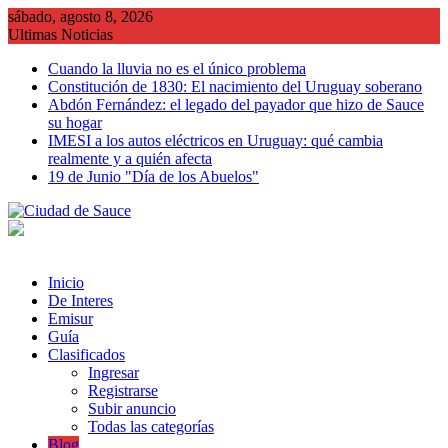
Saltar
sábado, agosto 8, 2026
al
Ultimas Noticias
contenido
Cuando la lluvia no es el único problema
Constitución de 1830: El nacimiento del Uruguay soberano
Abdón Fernández: el legado del payador que hizo de Sauce
su hogar
IMESI a los autos eléctricos en Uruguay: qué cambia
realmente y a quién afecta
19 de Junio "Día de los Abuelos"
Inicio
De Interes
Emisur
Guía
Clasificados
Ingresar
Registrarse
Subir anuncio
Todas las categorías
Blog