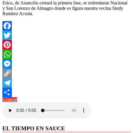
Erico, de Asunción cerrará la primera fase, se enfrentaran Nacional
y San Lorenzo de Almagro donde es figura nuestra vecina Sindy
Ramírez Acosta.
Facebook
Twitter
Pinterest
WhatsApp
Messenger
Copy
Link
Telegram
General
Compartir
EL TIEMPO EN SAUCE