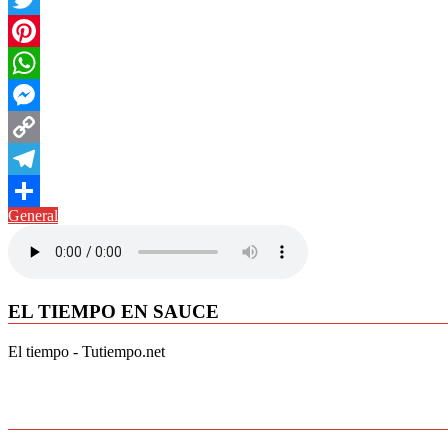
Twitter
Pinterest
WhatsApp
Messenger
Copy
Link
Telegram
General
Compartir
EL TIEMPO EN SAUCE
El tiempo - Tutiempo.net