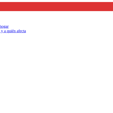
 hogar
y a quién afecta