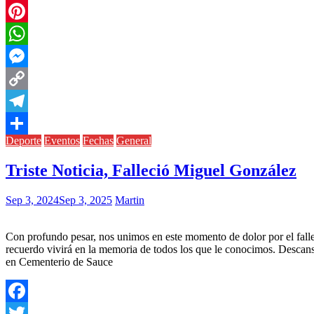
Twitter
Pinterest
WhatsApp
Messenger
Copy
Link
Telegram
Deporte
Eventos
Fechas
General
Compartir
Triste Noticia, Falleció Miguel González
Sep 3, 2024
Sep 3, 2025
Martin
Con profundo pesar, nos unimos en este momento de dolor por el falle
recuerdo vivirá en la memoria de todos los que le conocimos. Desca
en Cementerio de Sauce
Facebook