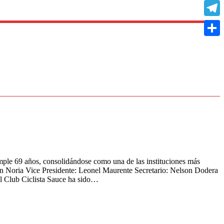
Copy
Link
Teleg
Compa
le 69 años, consolidándose como una de las instituciones más
ón Noria Vice Presidente: Leonel Maurente Secretario: Nelson Dodera
l Club Ciclista Sauce ha sido…