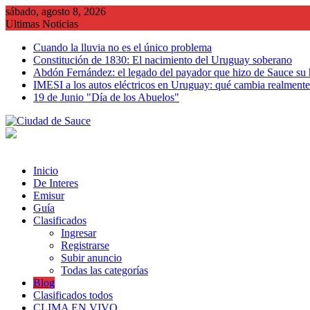
Saltar
sábado, agosto 8, 2026
al
Ultimas Noticias
contenido
Cuando la lluvia no es el único problema
Constitución de 1830: El nacimiento del Uruguay soberano
Abdón Fernández: el legado del payador que hizo de Sauce su
IMESI a los autos eléctricos en Uruguay: qué cambia realmente 
19 de Junio "Día de los Abuelos"
Inicio
De Interes
Emisur
Guía
Clasificados
Ingresar
Registrarse
Subir anuncio
Todas las categorías
Blog
Clasificados todos
CLIMA EN VIVO