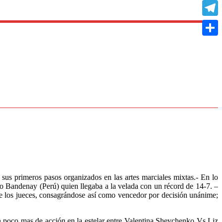
Copy
Link
Teleg
Compa
us primeros pasos organizados en las artes marciales mixtas.- En lo
 Bandenay (Perú) quien llegaba a la velada con un récord de 14-7. –
de los jueces, consagrándose así como vencedor por decisión unánime;
n poco mas de acción en la estelar entre Valentina Shevchenko Vs Liz