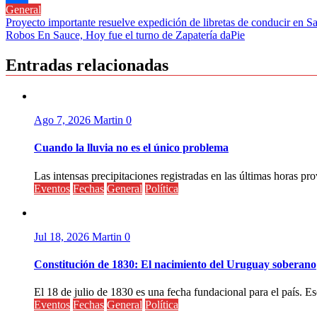
General
Compartir
Navegación
Proyecto importante resuelve expedición de libretas de conducir en S
Robos En Sauce, Hoy fue el turno de Zapatería daPie
de
entradas
Entradas relacionadas
Ago 7, 2026
Martin
0
Cuando la lluvia no es el único problema
Las intensas precipitaciones registradas en las últimas horas pr
Eventos
Fechas
General
Política
Jul 18, 2026
Martin
0
Constitución de 1830: El nacimiento del Uruguay soberano
El 18 de julio de 1830 es una fecha fundacional para el país. Ese
Eventos
Fechas
General
Política