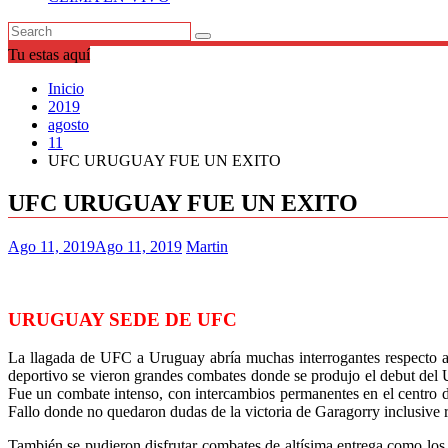
Tu estas aquí
Inicio
2019
agosto
11
UFC URUGUAY FUE UN EXITO
UFC URUGUAY FUE UN EXITO
Ago 11, 2019
Ago 11, 2019
Martin
URUGUAY SEDE DE UFC
La llagada de UFC a Uruguay abría muchas interrogantes respecto a 
deportivo se vieron grandes combates donde se produjo el debut del
Fue un combate intenso, con intercambios permanentes en el centro d
Fallo donde no quedaron dudas de la victoria de Garagorry inclusive 
También se pudieron disfrutar combates de altísima entrega como los