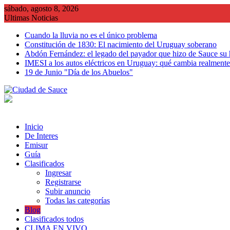
Saltar
sábado, agosto 8, 2026
al
Ultimas Noticias
contenido
Cuando la lluvia no es el único problema
Constitución de 1830: El nacimiento del Uruguay soberano
Abdón Fernández: el legado del payador que hizo de Sauce su
IMESI a los autos eléctricos en Uruguay: qué cambia realmente 
19 de Junio "Día de los Abuelos"
Inicio
De Interes
Emisur
Guía
Clasificados
Ingresar
Registrarse
Subir anuncio
Todas las categorías
Blog
Clasificados todos
CLIMA EN VIVO