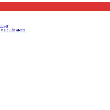
 hogar
y a quién afecta