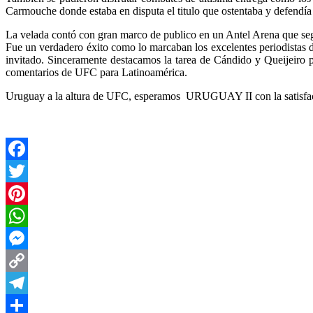
Carmouche donde estaba en disputa el titulo que ostentaba y defendí
La velada contó con gran marco de publico en un Antel Arena que segú
Fue un verdadero éxito como lo marcaban los excelentes periodistas 
invitado. Sinceramente destacamos la tarea de Cándido y Queijeiro p
comentarios de UFC para Latinoamérica.
Uruguay a la altura de UFC, esperamos URUGUAY II con la satisfac
Facebook
Twitter
Pinterest
WhatsApp
Messenger
Copy
Link
Telegram