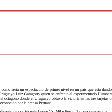
como sería un espectáculo de primer nivel en un país que esta dando s
 Uruguayo Luiz Garagorry quien se enfrento al experimentado Humberto
el octágono donde el Uruguayo obtuvo la victoria en las tres tarjetas 
reconocido por la prensa Peruana.
 disputados por Vicente Luque Vs. Mike Perry.- Tal vez se esperaba u