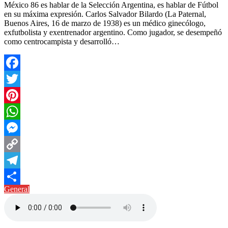
México 86 es hablar de la Selección Argentina, es hablar de Fútbol
en su máxima expresión. Carlos Salvador Bilardo (La Paternal,
Buenos Aires, 16 de marzo de 1938) es un médico ginecólogo,
exfutbolista y exentrenador argentino. Como jugador, se desempeñó
como centrocampista y desarrolló…
Facebook
Twitter
Pinterest
WhatsApp
Messenger
Copy
Link
Telegram
General
Compartir