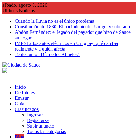
Saltar
sábado, agosto 8, 2026
al
Ultimas Noticias
contenido
Cuando la lluvia no es el único problema
Constitución de 1830: El nacimiento del Uruguay soberano
Abdón Fernández: el legado del payador que hizo de Sauce
su hogar
IMESI a los autos eléctricos en Uruguay: qué cambia
realmente y a quién afecta
19 de Junio "Día de los Abuelos"
Inicio
De Interes
Emisur
Guía
Clasificados
Ingresar
Registrarse
Subir anuncio
Todas las categorías
Blog