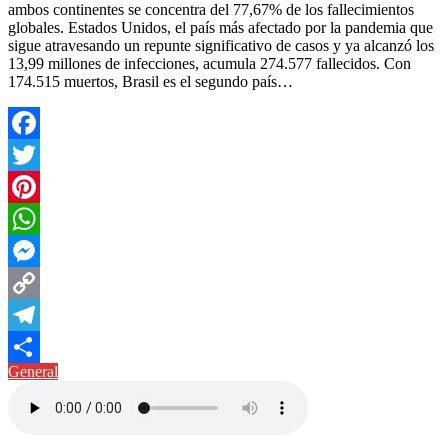
ambos continentes se concentra del 77,67% de los fallecimientos
globales. Estados Unidos, el país más afectado por la pandemia que
sigue atravesando un repunte significativo de casos y ya alcanzó los
13,99 millones de infecciones, acumula 274.577 fallecidos. Con
174.515 muertos, Brasil es el segundo país…
Facebook
Twitter
Pinterest
WhatsApp
Messenger
Copy
Link
Telegram
General
Compartir