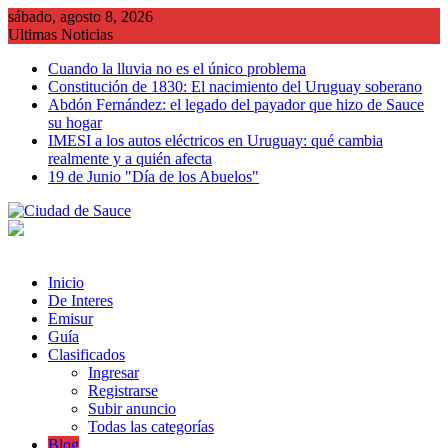
Saltar
sábado, agosto 8, 2026
al
Ultimas Noticias
contenido
Cuando la lluvia no es el único problema
Constitución de 1830: El nacimiento del Uruguay soberano
Abdón Fernández: el legado del payador que hizo de Sauce
su hogar
IMESI a los autos eléctricos en Uruguay: qué cambia
realmente y a quién afecta
19 de Junio "Día de los Abuelos"
Inicio
De Interes
Emisur
Guía
Clasificados
Ingresar
Registrarse
Subir anuncio
Todas las categorías
Blog