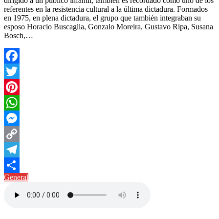
dirigido a un público infantil, también es recordado como uno de los
referentes en la resistencia cultural a la última dictadura. Formados
en 1975, en plena dictadura, el grupo que también integraban su
esposo Horacio Buscaglia, Gonzalo Moreira, Gustavo Ripa, Susana
Bosch,…
Facebook
Twitter
Pinterest
WhatsApp
Messenger
Copy
Link
Telegram
General
Compartir