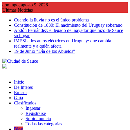
Saltar
domingo, agosto 9, 2026
al
Ultimas Noticias
contenido
Cuando la lluvia no es el único problema
Constitución de 1830: El nacimiento del Uruguay soberano
Abdón Fernández: el legado del payador que hizo de Sauce
su hogar
IMESI a los autos eléctricos en Uruguay: qué cambia
realmente y a quién afecta
19 de Junio "Día de los Abuelos"
Inicio
De Interes
Emisur
Guía
Clasificados
Ingresar
Registrarse
Subir anuncio
Todas las categorías
Blog