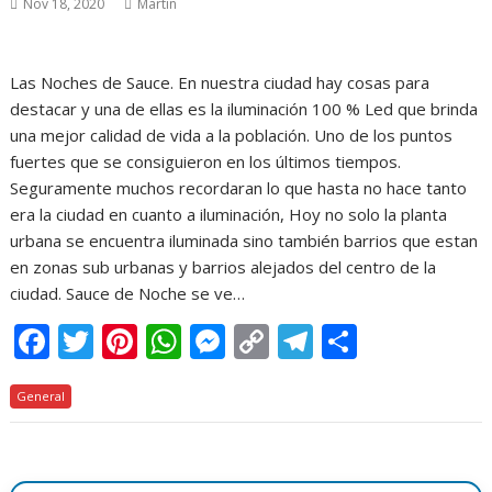
Nov 18, 2020
Martin
Las Noches de Sauce. En nuestra ciudad hay cosas para
destacar y una de ellas es la iluminación 100 % Led que brinda
una mejor calidad de vida a la población. Uno de los puntos
fuertes que se consiguieron en los últimos tiempos.
Seguramente muchos recordaran lo que hasta no hace tanto
era la ciudad en cuanto a iluminación, Hoy no solo la planta
urbana se encuentra iluminada sino también barrios que estan
en zonas sub urbanas y barrios alejados del centro de la
ciudad. Sauce de Noche se ve…
F
T
Pi
W
M
C
T
C
ac
w
nt
h
e
o
el
o
General
e
itt
er
at
ss
p
e
m
b
er
e
s
e
y
gr
p
o
st
A
n
Li
a
ar