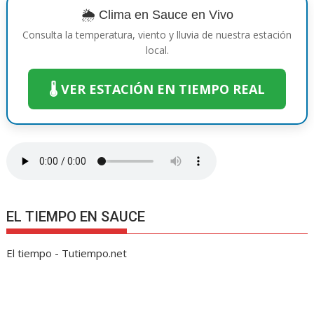
o
p
g
n
m
ti
🌦️ Clima en Sauce en Vivo
k
p
er
k
r
Consulta la temperatura, viento y lluvia de nuestra estación
local.
🌡️ VER ESTACIÓN EN TIEMPO REAL
EL TIEMPO EN SAUCE
El tiempo - Tutiempo.net