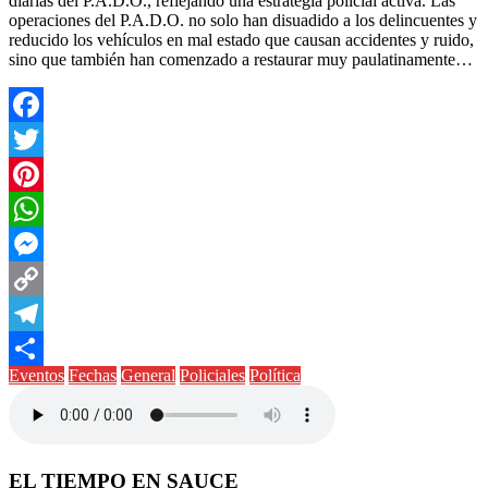
diarias del P.A.D.O., reflejando una estrategia policial activa. Las
operaciones del P.A.D.O. no solo han disuadido a los delincuentes y
reducido los vehículos en mal estado que causan accidentes y ruido,
sino que también han comenzado a restaurar muy paulatinamente…
Facebook
Twitter
Pinterest
WhatsApp
Messenger
Copy
Link
Telegram
Eventos
Fechas
General
Policiales
Política
Compartir
EL TIEMPO EN SAUCE