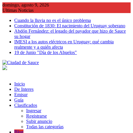
Saltar
domingo, agosto 9, 2026
al
Ultimas Noticias
contenido
Cuando la lluvia no es el único problema
Constitución de 1830: El nacimiento del Uruguay soberano
Abdón Fernández: el legado del payador que hizo de Sauce
su hogar
IMESI a los autos eléctricos en Uruguay: qué cambia
realmente y a quién afecta
19 de Junio "Día de los Abuelos"
Inicio
De Interes
Emisur
Guía
Clasificados
Ingresar
Registrarse
Subir anuncio
Todas las categorías
Blog