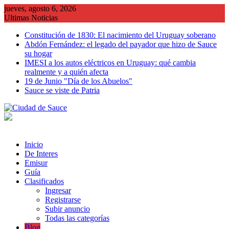
Saltar
jueves, agosto 6, 2026
al
Ultimas Noticias
contenido
Constitución de 1830: El nacimiento del Uruguay soberano
Abdón Fernández: el legado del payador que hizo de Sauce
su hogar
IMESI a los autos eléctricos en Uruguay: qué cambia
realmente y a quién afecta
19 de Junio "Día de los Abuelos"
Sauce se viste de Patria
Inicio
De Interes
Emisur
Guía
Clasificados
Ingresar
Registrarse
Subir anuncio
Todas las categorías
Blog