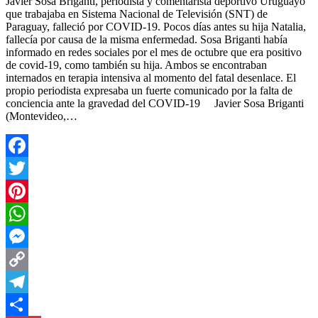
Javier Sosa Briganti, periodista y comentarista deportivo Uruguayo
que trabajaba en Sistema Nacional de Televisión (SNT) de
Paraguay, falleció por COVID-19. Pocos días antes su hija Natalia,
fallecía por causa de la misma enfermedad. Sosa Briganti había
informado en redes sociales por el mes de octubre que era positivo
de covid-19, como también su hija. Ambos se encontraban
internados en terapia intensiva al momento del fatal desenlace. El
propio periodista expresaba un fuerte comunicado por la falta de
conciencia ante la gravedad del COVID-19 Javier Sosa Briganti
(Montevideo,…
Facebook
Twitter
Pinterest
WhatsApp
Messenger
Copy
Link
Telegram