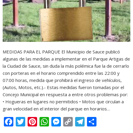
MEDIDAS PARA EL PARQUE El Municipio de Sauce publicó
algunas de las medidas a implementar en el Parque Artigas de
la Ciudad de Sauce, sin duda la más polémica fue la de cerrarlo
con porteras en el horario comprendido entre las 22:00 y
07:00 horas, medida que prohibirá el ingreso de vehículos,
(Autos, Motos, etc.).- Estas medidas fueron tomadas por el
Concejo Municipal en respuesta a entre otros problemas por:
• Hogueras en lugares no permitidos • Motos que circulan a
gran velocidad en el interior del parque en horarios…
F
T
Pi
W
M
C
T
C
ac
w
nt
h
e
o
el
o