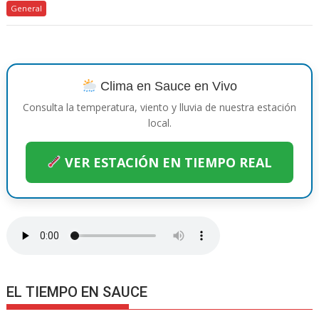
General
e
itt
er
at
ss
p
e
m
b
er
e
s
e
y
gr
p
o
st
A
n
Li
a
ar
o
p
g
n
m
ti
Clima en Sauce en Vivo
k
p
er
k
r
Consulta la temperatura, viento y lluvia de nuestra estación
local.
VER ESTACIÓN EN TIEMPO REAL
EL TIEMPO EN SAUCE