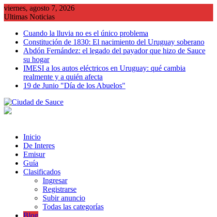
Saltar
viernes, agosto 7, 2026
al
Ultimas Noticias
contenido
Cuando la lluvia no es el único problema
Constitución de 1830: El nacimiento del Uruguay soberano
Abdón Fernández: el legado del payador que hizo de Sauce
su hogar
IMESI a los autos eléctricos en Uruguay: qué cambia
realmente y a quién afecta
19 de Junio "Día de los Abuelos"
Inicio
De Interes
Emisur
Guía
Clasificados
Ingresar
Registrarse
Subir anuncio
Todas las categorías
Blog