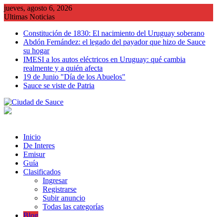
Saltar
jueves, agosto 6, 2026
al
Ultimas Noticias
contenido
Constitución de 1830: El nacimiento del Uruguay soberano
Abdón Fernández: el legado del payador que hizo de Sauce
su hogar
IMESI a los autos eléctricos en Uruguay: qué cambia
realmente y a quién afecta
19 de Junio "Día de los Abuelos"
Sauce se viste de Patria
Inicio
De Interes
Emisur
Guía
Clasificados
Ingresar
Registrarse
Subir anuncio
Todas las categorías
Blog