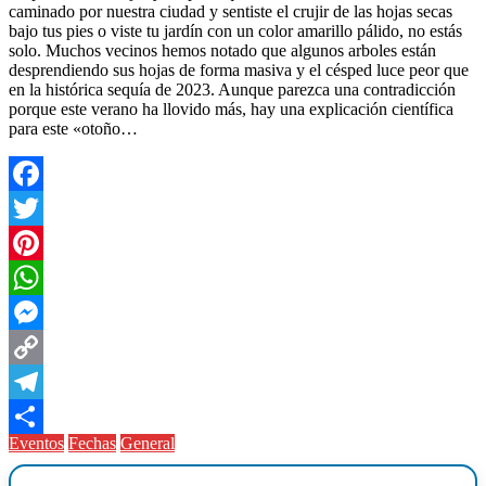
caminado por nuestra ciudad y sentiste el crujir de las hojas secas
bajo tus pies o viste tu jardín con un color amarillo pálido, no estás
solo. Muchos vecinos hemos notado que algunos arboles están
desprendiendo sus hojas de forma masiva y el césped luce peor que
en la histórica sequía de 2023. Aunque parezca una contradicción
porque este verano ha llovido más, hay una explicación científica
para este «otoño…
Facebook
Twitter
Pinterest
WhatsApp
Messenger
Copy
Link
Telegram
Eventos
Fechas
General
Compartir