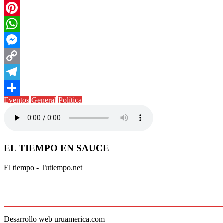
Twitter
Pinterest
WhatsApp
Messenger
Copy
Link
Telegram
Eventos
General
Política
Compartir
EL TIEMPO EN SAUCE
El tiempo - Tutiempo.net
Desarrollo web uruamerica.com