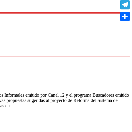
Copy
Link
Teleg
Compa
os Informales emitido por Canal 12 y el programa Buscadores emitido
evas propuestas sugeridas al proyecto de Reforma del Sistema de
adas en…