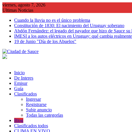
Saltar
viernes, agosto 7, 2026
al
Ultimas Noticias
contenido
Cuando la lluvia no es el único problema
Constitución de 1830: El nacimiento del Uruguay soberano
Abdón Fernández: el legado del payador que hizo de Sauce su
IMESI a los autos eléctricos en Uruguay: qué cambia realmente 
19 de Junio "Día de los Abuelos"
Inicio
De Interes
Emisur
Guía
Clasificados
Ingresar
Registrarse
Subir anuncio
Todas las categorías
Blog
Clasificados todos
CLIMA EN VIVO