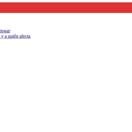
 hogar
y a quién afecta