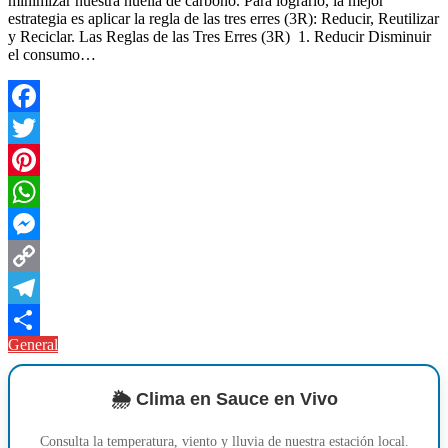
minimizar nuestra huella de carbono. Para lograrlo, la mejor
estrategia es aplicar la regla de las tres erres (3R): Reducir, Reutilizar
y Reciclar. Las Reglas de las Tres Erres (3R) 1. Reducir Disminuir
el consumo…
Facebook
Twitter
Pinterest
WhatsApp
Messenger
Copy
Link
Telegram
General
Compartir
🌦️ Clima en Sauce en Vivo
Consulta la temperatura, viento y lluvia de nuestra estación local.