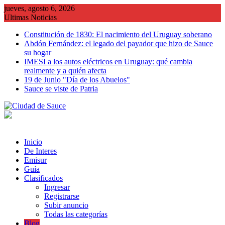
Saltar
jueves, agosto 6, 2026
al
Ultimas Noticias
contenido
Constitución de 1830: El nacimiento del Uruguay soberano
Abdón Fernández: el legado del payador que hizo de Sauce
su hogar
IMESI a los autos eléctricos en Uruguay: qué cambia
realmente y a quién afecta
19 de Junio "Día de los Abuelos"
Sauce se viste de Patria
Inicio
De Interes
Emisur
Guía
Clasificados
Ingresar
Registrarse
Subir anuncio
Todas las categorías
Blog