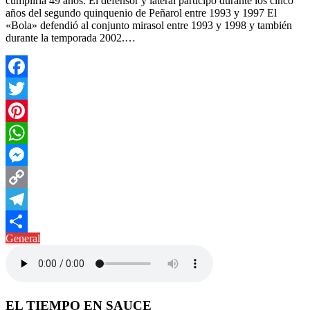
cumpliría 49 años. El defensor y lateral participó durante los cinco
años del segundo quinquenio de Peñarol entre 1993 y 1997 El
«Bola» defendió al conjunto mirasol entre 1993 y 1998 y también
durante la temporada 2002.…
Facebook
Twitter
Pinterest
WhatsApp
Messenger
Copy
Link
Telegram
General
Compartir
EL TIEMPO EN SAUCE