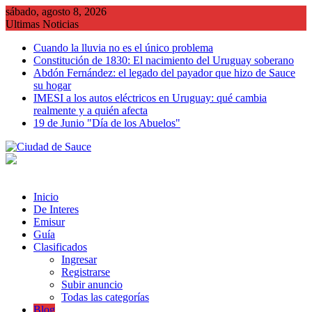
Saltar
sábado, agosto 8, 2026
al
Ultimas Noticias
contenido
Cuando la lluvia no es el único problema
Constitución de 1830: El nacimiento del Uruguay soberano
Abdón Fernández: el legado del payador que hizo de Sauce
su hogar
IMESI a los autos eléctricos en Uruguay: qué cambia
realmente y a quién afecta
19 de Junio "Día de los Abuelos"
Inicio
De Interes
Emisur
Guía
Clasificados
Ingresar
Registrarse
Subir anuncio
Todas las categorías
Blog