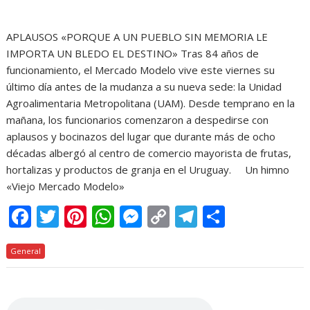
APLAUSOS «PORQUE A UN PUEBLO SIN MEMORIA LE
IMPORTA UN BLEDO EL DESTINO» Tras 84 años de
funcionamiento, el Mercado Modelo vive este viernes su
último día antes de la mudanza a su nueva sede: la Unidad
Agroalimentaria Metropolitana (UAM). Desde temprano en la
mañana, los funcionarios comenzaron a despedirse con
aplausos y bocinazos del lugar que durante más de ocho
décadas albergó al centro de comercio mayorista de frutas,
hortalizas y productos de granja en el Uruguay. Un himno
«Viejo Mercado Modelo»
F
T
Pi
W
M
C
T
C
ac
w
nt
h
e
o
el
o
General
e
itt
er
at
ss
p
e
m
b
er
e
s
e
y
gr
p
o
st
A
n
Li
a
ar