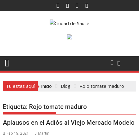
Saltar
al
contenido
Tu estas aquí
Inicio
Blog
Rojo tomate maduro
Etiqueta:
Rojo tomate maduro
Aplausos en el Adiós al Viejo Mercado Modelo
Feb 19, 2021
Martin