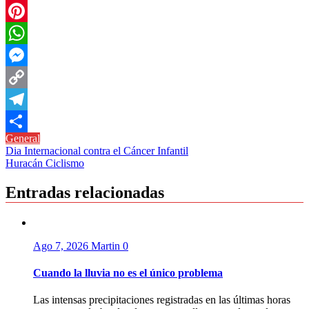
Twitter
Pinterest
WhatsApp
Messenger
Copy
Link
Telegram
General
Compartir
Navegación
Dia Internacional contra el Cáncer Infantil
Huracán Ciclismo
de
entradas
Entradas relacionadas
Ago 7, 2026
Martin
0
Cuando la lluvia no es el único problema
Las intensas precipitaciones registradas en las últimas horas