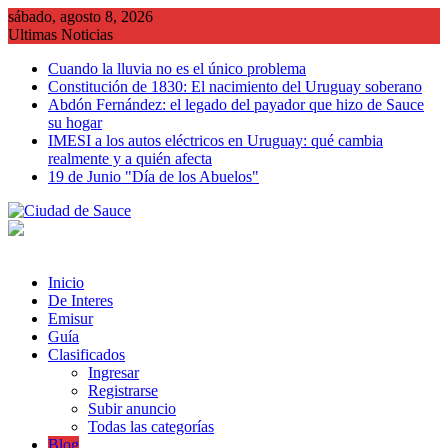
Saltar
sábado, agosto 8, 2026
al
Ultimas Noticias
contenido
Cuando la lluvia no es el único problema
Constitución de 1830: El nacimiento del Uruguay soberano
Abdón Fernández: el legado del payador que hizo de Sauce
su hogar
IMESI a los autos eléctricos en Uruguay: qué cambia
realmente y a quién afecta
19 de Junio "Día de los Abuelos"
Inicio
De Interes
Emisur
Guía
Clasificados
Ingresar
Registrarse
Subir anuncio
Todas las categorías
Blog