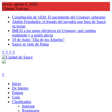
Saltar
jueves, agosto 6, 2026
al
Ultimas Noticias
contenido
Constitución de 1830: El nacimiento del Uruguay soberano
Abdón Fernández: el legado del payador que hizo de Sauce
su hogar
IMESI a los autos eléctricos en Uruguay: qué cambia
realmente y a quién afecta
19 de Junio "Día de los Abuelos"
Sauce se viste de Patria
Inicio
De Interes
Emisur
Guía
Clasificados
Ingresar
Registrarse