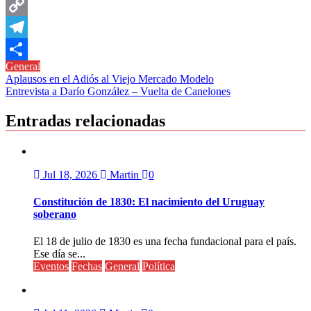
Messenger
Copy
Link
Telegram
General
Compartir
Navegación
Aplausos en el Adiós al Viejo Mercado Modelo
Entrevista a Darío González – Vuelta de Canelones
de
entradas
Entradas relacionadas
Jul 18, 2026
Martin
0
Constitución de 1830: El nacimiento del Uruguay
soberano
El 18 de julio de 1830 es una fecha fundacional para el país.
Ese día se...
Eventos
Fechas
General
Política