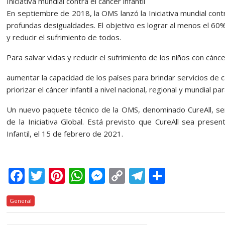
Iniciativa mundial contra el cáncer infantil
En septiembre de 2018, la OMS lanzó la Iniciativa mundial contr
profundas desigualdades. El objetivo es lograr al menos el 60
y reducir el sufrimiento de todos.
Para salvar vidas y reducir el sufrimiento de los niños con cáncer
aumentar la capacidad de los países para brindar servicios de c
priorizar el cáncer infantil a nivel nacional, regional y mundial pa
Un nuevo paquete técnico de la OMS, denominado CureAll, ser
de la Iniciativa Global. Está previsto que CureAll sea prese
Infantil, el 15 de febrero de 2021.
F
T
Pi
W
M
C
T
C
ac
w
nt
h
e
o
el
o
General
e
itt
er
at
ss
p
e
m
b
er
e
s
e
y
gr
p