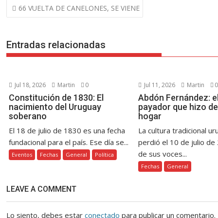
Navegación
66 VUELTA DE CANELONES, SE VIENE
o
st
A
n
Li
a
ar
de
o
p
g
n
m
ti
entradas
k
p
er
k
r
Entradas relacionadas
Jul 18, 2026
Martin
0
Jul 11, 2026
Martin
0
Constitución de 1830: El
Abdón Fernández: el
nacimiento del Uruguay
payador que hizo de
soberano
hogar
El 18 de julio de 1830 es una fecha
La cultura tradicional u
fundacional para el país. Ese día se...
perdió el 10 de julio de
de sus voces...
Eventos
Fechas
General
Política
Fechas
General
LEAVE A COMMENT
Lo siento, debes estar
conectado
para publicar un comentario.