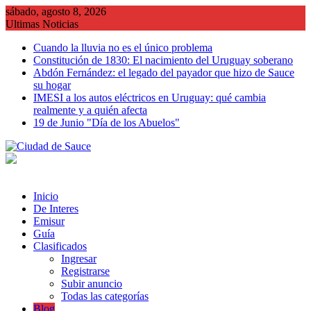
Saltar
sábado, agosto 8, 2026
al
Ultimas Noticias
contenido
Cuando la lluvia no es el único problema
Constitución de 1830: El nacimiento del Uruguay soberano
Abdón Fernández: el legado del payador que hizo de Sauce
su hogar
IMESI a los autos eléctricos en Uruguay: qué cambia
realmente y a quién afecta
19 de Junio "Día de los Abuelos"
Inicio
De Interes
Emisur
Guía
Clasificados
Ingresar
Registrarse
Subir anuncio
Todas las categorías
Blog