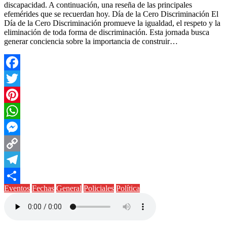
discapacidad. A continuación, una reseña de las principales
efemérides que se recuerdan hoy. Día de la Cero Discriminación El
Día de la Cero Discriminación promueve la igualdad, el respeto y la
eliminación de toda forma de discriminación. Esta jornada busca
generar conciencia sobre la importancia de construir…
Facebook
Twitter
Pinterest
WhatsApp
Messenger
Copy
Link
Telegram
Eventos
Fechas
General
Policiales
Política
Compartir