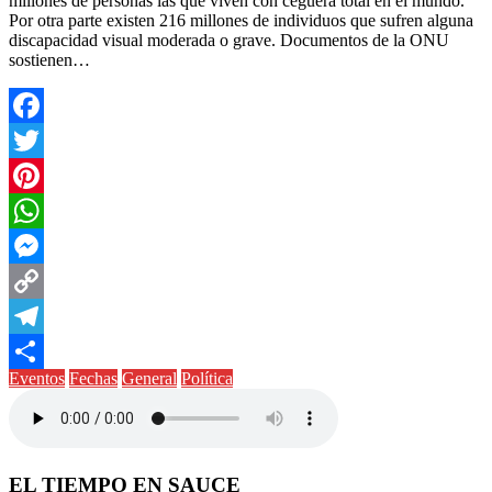
millones de personas las que viven con ceguera total en el mundo.
Por otra parte existen 216 millones de individuos que sufren alguna
discapacidad visual moderada o grave. Documentos de la ONU
sostienen…
Facebook
Twitter
Pinterest
WhatsApp
Messenger
Copy
Link
Telegram
Eventos
Fechas
General
Política
Compartir
EL TIEMPO EN SAUCE