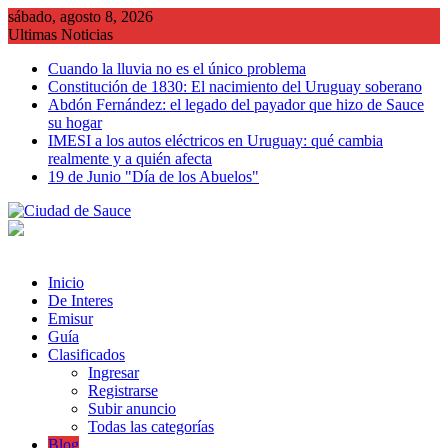
Saltar
sábado, agosto 8, 2026
al
Ultimas Noticias
contenido
Cuando la lluvia no es el único problema
Constitución de 1830: El nacimiento del Uruguay soberano
Abdón Fernández: el legado del payador que hizo de Sauce
su hogar
IMESI a los autos eléctricos en Uruguay: qué cambia
realmente y a quién afecta
19 de Junio "Día de los Abuelos"
Inicio
De Interes
Emisur
Guía
Clasificados
Ingresar
Registrarse
Subir anuncio
Todas las categorías
Blog