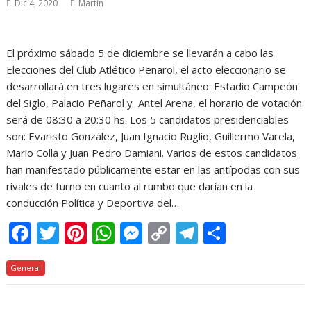
Dic 4, 2020
Martin
El próximo sábado 5 de diciembre se llevarán a cabo las
Elecciones del Club Atlético Peñarol, el acto eleccionario se
desarrollará en tres lugares en simultáneo: Estadio Campeón
del Siglo, Palacio Peñarol y Antel Arena, el horario de votación
será de 08:30 a 20:30 hs. Los 5 candidatos presidenciables
son: Evaristo González, Juan Ignacio Ruglio, Guillermo Varela,
Mario Colla y Juan Pedro Damiani. Varios de estos candidatos
han manifestado públicamente estar en las antípodas con sus
rivales de turno en cuanto al rumbo que darían en la
conducción Política y Deportiva del…
F
T
Pi
W
M
C
T
C
ac
w
nt
h
e
o
el
o
General
e
itt
er
at
ss
p
e
m
b
er
e
s
e
y
gr
p