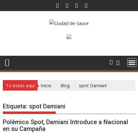
Saltar
al
contenido
Tu estas aquí
Inicio
Blog
spot Damiani
Etiqueta:
spot Damiani
Polémico Spot, Damiani Introduce a Nacional
en su Campaña