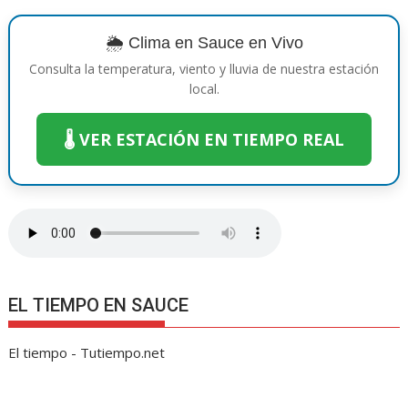
o
st
A
n
Li
a
ar
o
p
g
n
m
ti
🌦️ Clima en Sauce en Vivo
k
p
er
k
r
Consulta la temperatura, viento y lluvia de nuestra estación
local.
🌡️ VER ESTACIÓN EN TIEMPO REAL
EL TIEMPO EN SAUCE
El tiempo - Tutiempo.net