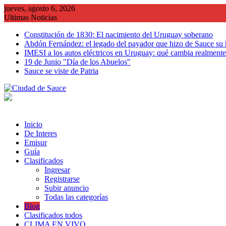
Saltar
jueves, agosto 6, 2026
al
Ultimas Noticias
contenido
Constitución de 1830: El nacimiento del Uruguay soberano
Abdón Fernández: el legado del payador que hizo de Sauce su
IMESI a los autos eléctricos en Uruguay: qué cambia realmente 
19 de Junio "Día de los Abuelos"
Sauce se viste de Patria
Inicio
De Interes
Emisur
Guía
Clasificados
Ingresar
Registrarse
Subir anuncio
Todas las categorías
Blog
Clasificados todos
CLIMA EN VIVO