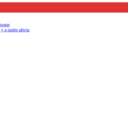
 hogar
y a quién afecta