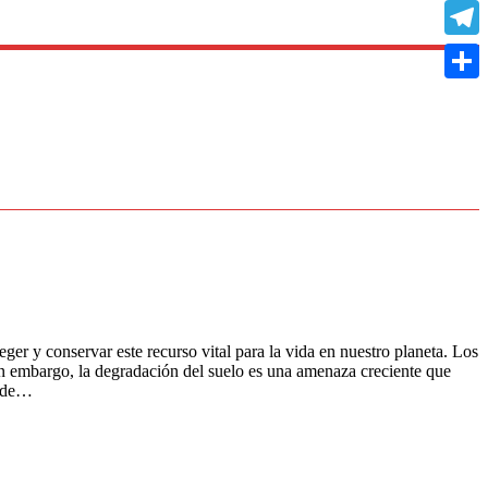
Copy
Link
Teleg
Compa
eger y conservar este recurso vital para la vida en nuestro planeta. Los
in embargo, la degradación del suelo es una amenaza creciente que
onde…