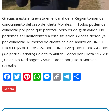
Gracias a esta entrevista en el Canal de la Región tomamos
conocimiento del caso de Julieta Morales. Todos podemos
colaborar por poco que parezca, pero es de gran ayuda. No
podemos ser indiferentes a esta situación. Gracias desde ya
por colaborar. Números de cuenta caja de ahorro en BROU
BROU U$S 001330962-00003 BROU en $ 001330962-00001
(Alejandra Carballo) Colectivo Abitab Todos por Julieta 117518
, Colectivo Red pagos 75849 Todos por Julieta Morales
Carballo
F
T
Pi
W
M
C
T
C
ac
w
nt
h
e
o
el
o
General
e
itt
er
at
ss
p
e
m
b
er
e
s
e
y
gr
p
o
st
A
n
Li
a
ar