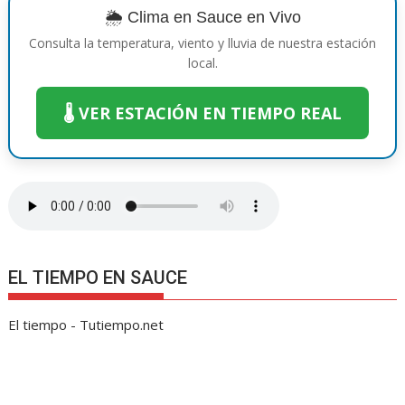
o
p
g
n
m
ti
🌦️ Clima en Sauce en Vivo
k
p
er
k
r
Consulta la temperatura, viento y lluvia de nuestra estación
local.
🌡️ VER ESTACIÓN EN TIEMPO REAL
EL TIEMPO EN SAUCE
El tiempo - Tutiempo.net