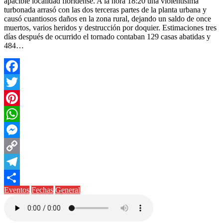
apacible localidad floridense. A la hora 18:20 una violentísima
turbonada arrasó con las dos terceras partes de la planta urbana y
causó cuantiosos daños en la zona rural, dejando un saldo de once
muertos, varios heridos y destrucción por doquier. Estimaciones tres
días después de ocurrido el tornado contaban 129 casas abatidas y
484…
Facebook
Twitter
Pinterest
WhatsApp
Messenger
Copy
Link
Telegram
Eventos
Fechas
General
Compartir