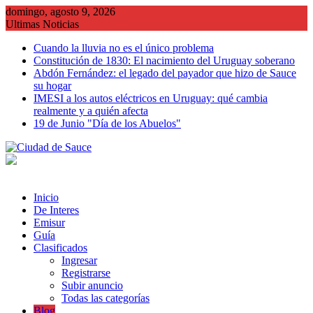
Saltar
domingo, agosto 9, 2026
al
Ultimas Noticias
contenido
Cuando la lluvia no es el único problema
Constitución de 1830: El nacimiento del Uruguay soberano
Abdón Fernández: el legado del payador que hizo de Sauce
su hogar
IMESI a los autos eléctricos en Uruguay: qué cambia
realmente y a quién afecta
19 de Junio "Día de los Abuelos"
Inicio
De Interes
Emisur
Guía
Clasificados
Ingresar
Registrarse
Subir anuncio
Todas las categorías
Blog