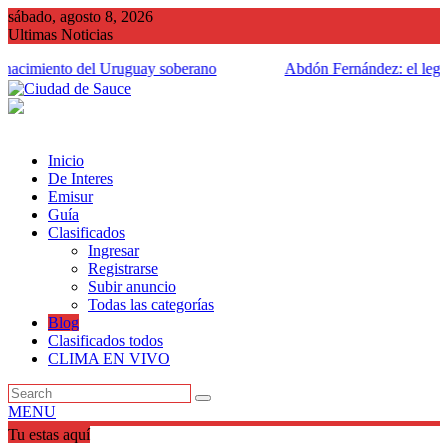
Saltar
sábado, agosto 8, 2026
al
Ultimas Noticias
contenido
nacimiento del Uruguay soberano
Abdón Fernández: el legado
hogar
Inicio
De Interes
Emisur
Guía
Clasificados
Ingresar
Registrarse
Subir anuncio
Todas las categorías
Blog
Clasificados todos
CLIMA EN VIVO
MENU
Tu estas aquí