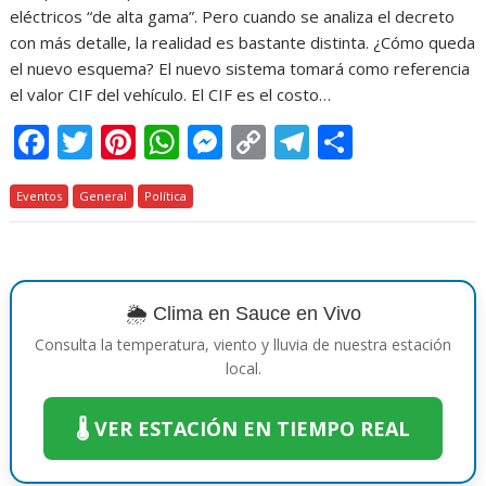
eléctricos “de alta gama”. Pero cuando se analiza el decreto
con más detalle, la realidad es bastante distinta. ¿Cómo queda
el nuevo esquema? El nuevo sistema tomará como referencia
el valor CIF del vehículo. El CIF es el costo…
F
T
Pi
W
M
C
T
C
ac
w
nt
h
e
o
el
o
Eventos
e
General
itt
er
Política
at
ss
p
e
m
b
er
e
s
e
y
gr
p
o
st
A
n
Li
a
ar
o
p
g
n
m
ti
🌦️ Clima en Sauce en Vivo
k
p
er
k
r
Consulta la temperatura, viento y lluvia de nuestra estación
local.
🌡️ VER ESTACIÓN EN TIEMPO REAL