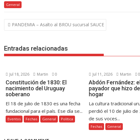
General
e
itt
er
at
ss
p
e
m
b
er
e
s
e
y
gr
p
Navegación
PANDEMIA – Asalto al BROU sucursal SAUCE
o
st
A
n
Li
a
ar
de
o
p
g
n
m
ti
entradas
k
p
er
k
r
Entradas relacionadas
Jul 18, 2026
Martin
0
Jul 11, 2026
Martin
0
Constitución de 1830: El
Abdón Fernández: el
nacimiento del Uruguay
payador que hizo de
soberano
hogar
El 18 de julio de 1830 es una fecha
La cultura tradicional u
fundacional para el país. Ese día se...
perdió el 10 de julio de
de sus voces...
Eventos
Fechas
General
Política
Fechas
General