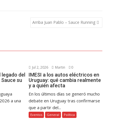
Arriba Juan Pablo – Sauce Running
Jul 2, 2026
Martin
0
 legado del
IMESI a los autos eléctricos en
 Sauce su
Uruguay: qué cambia realmente
y a quién afecta
ruguaya
En los últimos días se generó mucho
 2026 a una
debate en Uruguay tras confirmarse
que a partir del...
Eventos
General
Política