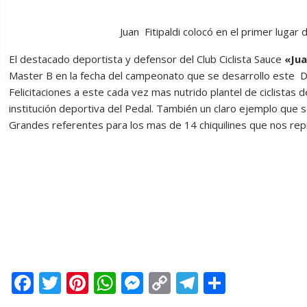
Juan Fitipaldi colocó en el primer lugar d
El destacado deportista y defensor del Club Ciclista Sauce
«Jua
Master B en la fecha del campeonato que se desarrollo este 
Felicitaciones a este cada vez mas nutrido plantel de ciclistas 
institución deportiva del Pedal. También un claro ejemplo que 
Grandes referentes para los mas de 14 chiquilines que nos r
F
T
Pi
W
M
C
T
C
ac
w
nt
h
e
o
el
o