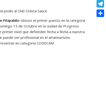
o
e
e
C
e
t
k
s
r
o
el podio al Club Ciclista Sauce
r
T
s
s
p
e
e
n Fitipaldi»
obtuvo el primer puesto en la categoría
A
C
e
y
Domingo 15 de Octubre en la ciudad de Progreso.
s
l
p
o
n
de primer nivel que defienden fecha a fecha a nuestra
L
t
e
p
m
se puede ser profesional en el amateurismo.
g
i
g
epresentan en categoría CODECAM.
p
e
n
r
a
r
k
a
r
m
t
i
r