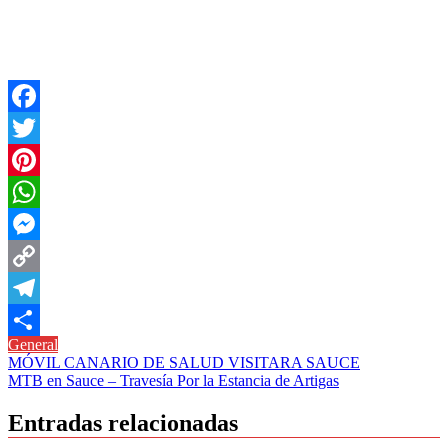
Facebook
Twitter
Pinterest
WhatsApp
Messenger
Copy
Link
Telegram
General
Compartir
Navegación
MÓVIL CANARIO DE SALUD VISITARA SAUCE
MTB en Sauce – Travesía Por la Estancia de Artigas
de
entradas
Entradas relacionadas