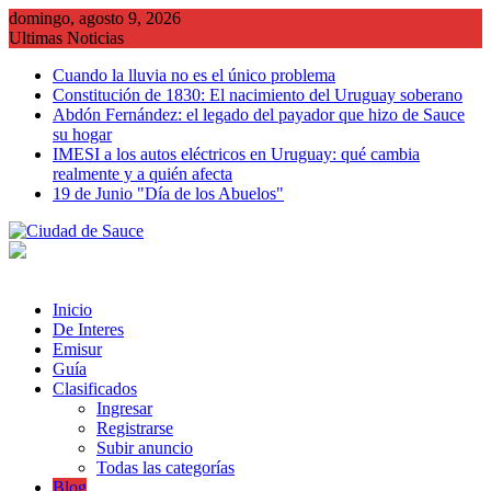
Saltar
domingo, agosto 9, 2026
al
Ultimas Noticias
contenido
Cuando la lluvia no es el único problema
Constitución de 1830: El nacimiento del Uruguay soberano
Abdón Fernández: el legado del payador que hizo de Sauce
su hogar
IMESI a los autos eléctricos en Uruguay: qué cambia
realmente y a quién afecta
19 de Junio "Día de los Abuelos"
Inicio
De Interes
Emisur
Guía
Clasificados
Ingresar
Registrarse
Subir anuncio
Todas las categorías
Blog