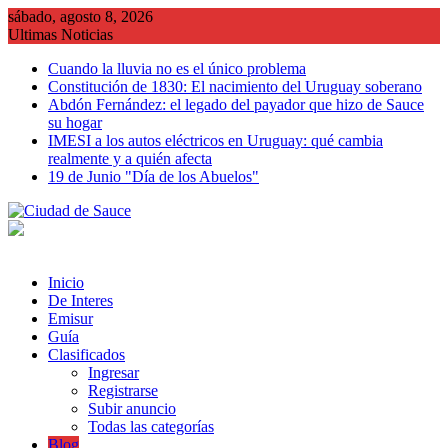
Saltar
sábado, agosto 8, 2026
al
Ultimas Noticias
contenido
Cuando la lluvia no es el único problema
Constitución de 1830: El nacimiento del Uruguay soberano
Abdón Fernández: el legado del payador que hizo de Sauce
su hogar
IMESI a los autos eléctricos en Uruguay: qué cambia
realmente y a quién afecta
19 de Junio "Día de los Abuelos"
Inicio
De Interes
Emisur
Guía
Clasificados
Ingresar
Registrarse
Subir anuncio
Todas las categorías
Blog