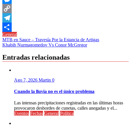
Messenger
Copy
Link
Telegram
General
Compartir
Navegación
MTB en Sauce – Travesía Por la Estancia de Artigas
Khabib Nurmagomedov Vs Conor McGregor
de
entradas
Entradas relacionadas
Ago 7, 2026
Martin
0
Cuando la lluvia no es el único problema
Las intensas precipitaciones registradas en las últimas horas
provocaron desbordes de cunetas, calles anegadas y el...
Eventos
Fechas
General
Política