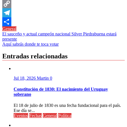
Messenger
Copy
Link
Telegram
General
Compartir
Navegación
El sauceño y actual campeón nacional Silver Piedrabuena estará
presente
de
Aquí sabrás donde te toca votar
entradas
Entradas relacionadas
Jul 18, 2026
Martin
0
Constitución de 1830: El nacimiento del Uruguay
soberano
El 18 de julio de 1830 es una fecha fundacional para el país.
Ese día se...
Eventos
Fechas
General
Política