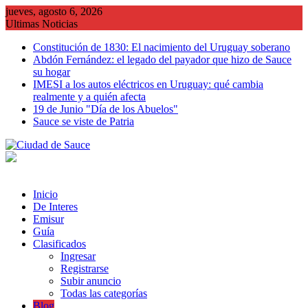
Saltar
jueves, agosto 6, 2026
al
Ultimas Noticias
contenido
Constitución de 1830: El nacimiento del Uruguay soberano
Abdón Fernández: el legado del payador que hizo de Sauce
su hogar
IMESI a los autos eléctricos en Uruguay: qué cambia
realmente y a quién afecta
19 de Junio "Día de los Abuelos"
Sauce se viste de Patria
Inicio
De Interes
Emisur
Guía
Clasificados
Ingresar
Registrarse
Subir anuncio
Todas las categorías
Blog