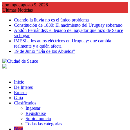
Saltar
domingo, agosto 9, 2026
al
Ultimas Noticias
contenido
Cuando la lluvia no es el único problema
Constitución de 1830: El nacimiento del Uruguay soberano
Abdón Fernández: el legado del payador que hizo de Sauce
su hogar
IMESI a los autos eléctricos en Uruguay: qué cambia
realmente y a quién afecta
19 de Junio "Día de los Abuelos"
Inicio
De Interes
Emisur
Guía
Clasificados
Ingresar
Registrarse
Subir anuncio
Todas las categorías
Blog