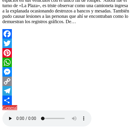
espacios en sus vehículos con el único fin de romper. Ahora fue el
turno de «La Plaza», es triste observar como una camioneta ingresa
a la explanada ocasionando destrozos a bancos y mesadas. También
pudo causar lesiones a las personas que ahí se encontraban como lo
demuestran los registros gráficos. De…
Facebook
Twitter
Pinterest
WhatsApp
Messenger
Copy
Link
Telegram
General
Compartir