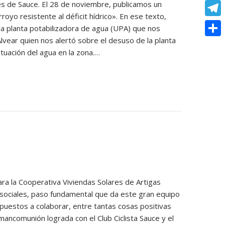
o
e
es de Sauce. El 28 de noviembre, publicamos un
e
C
e
t
oyo resistente al déficit hídrico». En ese texto,
k
s
r
o
r
T
a planta potabilizadora de agua (UPA) que nos
s
s
p
lvear quien nos alertó sobre el desuso de la planta
e
e
A
C
e
tuación del agua en la zona.…
y
s
l
p
o
n
L
t
e
p
m
g
i
g
p
e
n
r
a
r
k
a
r
m
t
i
r
a la Cooperativa Viviendas Solares de Artigas
ociales, paso fundamental que da este gran equipo
spuestos a colaborar, entre tantas cosas positivas
ncomunión lograda con el Club Ciclista Sauce y el