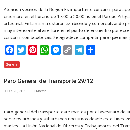
k
p
er
k
r
Atención vecinos de la Región Es importante concurrir para apoy
diciembre en el horario de 17:00 a 20:00 hs en el Parque Artiga
artesanal. En la misma estarán exhibiendo y comercializando 
muy interesante al aire libre en el punto de encuentro por exce
concurrir con tapabocas. Se agradece compartir para que ma
F
T
Pi
W
M
C
T
C
ac
w
nt
h
e
o
el
o
General
e
itt
er
at
ss
p
e
m
b
er
e
s
e
y
gr
p
Paro General de Transporte 29/12
o
st
A
n
Li
a
ar
Dic 28, 2020
Martin
o
p
g
n
m
ti
k
p
er
k
r
Paro general del transporte este martes por el asesinato de u
servicios urbanos y suburbanos nocturnos desde este lunes 28
martes. La Unión Nacional de Obreros y Trabajadores del Trans