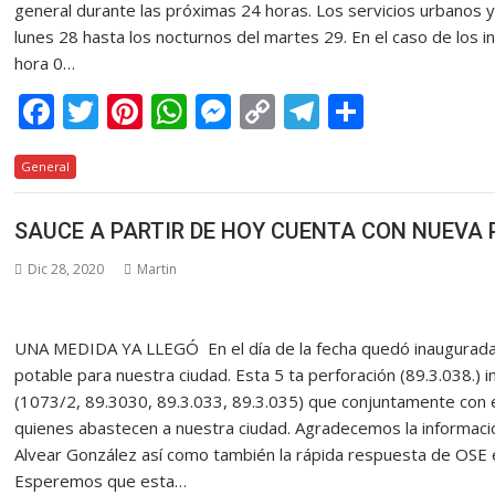
general durante las próximas 24 horas. Los servicios urbanos
lunes 28 hasta los nocturnos del martes 29. En el caso de los 
hora 0…
F
T
Pi
W
M
C
T
C
ac
w
nt
h
e
o
el
o
General
e
itt
er
at
ss
p
e
m
b
er
e
s
e
y
gr
p
SAUCE A PARTIR DE HOY CUENTA CON NUEVA
o
st
A
n
Li
a
ar
Dic 28, 2020
Martin
o
p
g
n
m
ti
k
p
er
k
r
UNA MEDIDA YA LLEGÓ En el día de la fecha quedó inaugurada l
potable para nuestra ciudad. Esta 5 ta perforación (89.3.038.)
(1073/2, 89.3030, 89.3.033, 89.3.035) que conjuntamente con 
quienes abastecen a nuestra ciudad. Agradecemos la informaci
Alvear González así como también la rápida respuesta de OSE 
Esperemos que esta…