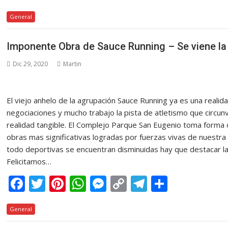
ac
w
nt
h
e
o
el
o
General
e
itt
er
at
ss
p
e
m
b
er
e
s
e
y
gr
p
Imponente Obra de Sauce Running – Se viene la
o
st
A
n
Li
a
ar
Dic 29, 2020
Martin
o
p
g
n
m
ti
k
p
er
k
r
El viejo anhelo de la agrupación Sauce Running ya es una real
negociaciones y mucho trabajo la pista de atletismo que circunv
realidad tangible. El Complejo Parque San Eugenio toma forma 
obras mas significativas logradas por fuerzas vivas de nuestra
todo deportivas se encuentran disminuidas hay que destacar la
Felicitamos…
F
T
Pi
W
M
C
T
C
ac
w
nt
h
e
o
el
o
General
e
itt
er
at
ss
p
e
m