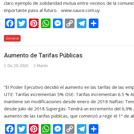
claro ejemplo de solidaridad mutua entre vecinos de la comun
importante paso al futuro. www.sauce.com.uy
F
T
Pi
W
M
C
T
C
ac
w
nt
h
e
o
el
o
General
e
itt
er
at
ss
p
e
m
b
er
e
s
e
y
gr
p
Aumento de Tarifas Públicas
o
st
A
n
Li
a
ar
Dic 29, 2020
Martin
o
p
g
n
m
ti
k
p
er
k
r
“El Poder Ejecutivo decidió el aumento en las tarifas de las em
UTE: Tarifas incrementan 5% OSE: Tarifas incrementan 6.5 % A
mantiene sin modificaciones desde enero de 2018 Naftas: Tendr
desde Julio de 2018 Supergás: Tendrá un incremento del 6,9%
aumento de las tarifas públicas, que comenzó a regir el 1º de
F
T
Pi
W
M
C
T
C