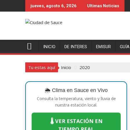
Saltar
jueves, agosto 6, 2026
Ultimas Noticias
al
contenido
INICIO
DE INTERES
EMISUR
GUÍA
Tu estas aquí
Inicio
2020
🌦️ Clima en Sauce en Vivo
Consulta la temperatura, viento y lluvia de
nuestra estación local.
🌡️ VER ESTACIÓN EN
TIEMPO REAL