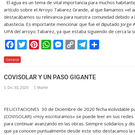
El agua es un tema de vital importancia para muchos habitant
artículo sobre el Arroyo Tabarez Grande, al que llamamos «el arr
destacábamos su relevancia para nuestra comunidad debido a l
abastecía. Es importante mencionar que fue el diputado Jorge A
UPA del arroyo Tabarez, ya que estaba siguiendo de cerca la si
F
T
Pi
W
M
C
T
C
ac
w
nt
h
e
o
el
o
General
e
itt
er
at
ss
p
e
m
b
er
e
s
e
y
gr
p
COVISOLAR Y UN PASO GIGANTE
o
st
A
n
Li
a
ar
Dic 30, 2020
Martin
o
p
g
n
m
ti
k
p
er
k
r
FELICITACIONES 30 de Diciembre de 2020 fecha inolvidable par
(COVISOLAR) «Hoy escrituramos» se puede leer en sus redes s
para continuar avanzando en las obras. Siempre solidarios y di
que ya conocen puntualmente desde este sitio destacamos la ma