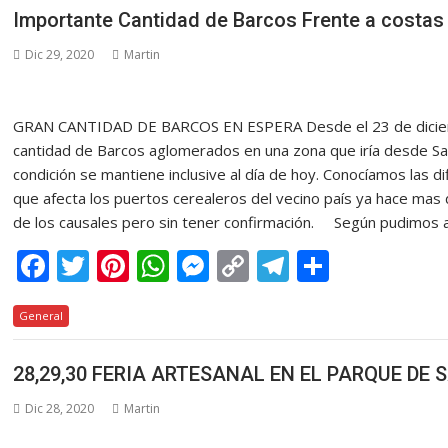
b
er
e
s
e
y
gr
p
Importante Cantidad de Barcos Frente a costas 
o
st
A
n
Li
a
ar
Dic 29, 2020
Martin
o
p
g
n
m
ti
k
p
er
k
r
GRAN CANTIDAD DE BARCOS EN ESPERA Desde el 23 de dicie
cantidad de Barcos aglomerados en una zona que iría desde Sa
condición se mantiene inclusive al día de hoy. Conocíamos las d
que afecta los puertos cerealeros del vecino país ya hace mas
de los causales pero sin tener confirmación. Según pudimos a
F
T
Pi
W
M
C
T
C
ac
w
nt
h
e
o
el
o
General
e
itt
er
at
ss
p
e
m
b
er
e
s
e
y
gr
p
28,29,30 FERIA ARTESANAL EN EL PARQUE DE 
o
st
A
n
Li
a
ar
Dic 28, 2020
Martin
o
p
g
n
m
ti