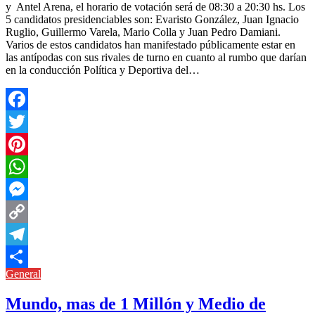
y Antel Arena, el horario de votación será de 08:30 a 20:30 hs. Los
5 candidatos presidenciables son: Evaristo González, Juan Ignacio
Ruglio, Guillermo Varela, Mario Colla y Juan Pedro Damiani.
Varios de estos candidatos han manifestado públicamente estar en
las antípodas con sus rivales de turno en cuanto al rumbo que darían
en la conducción Política y Deportiva del…
Facebook
Twitter
Pinterest
WhatsApp
Messenger
Copy
Link
Telegram
General
Compartir
Mundo, mas de 1 Millón y Medio de