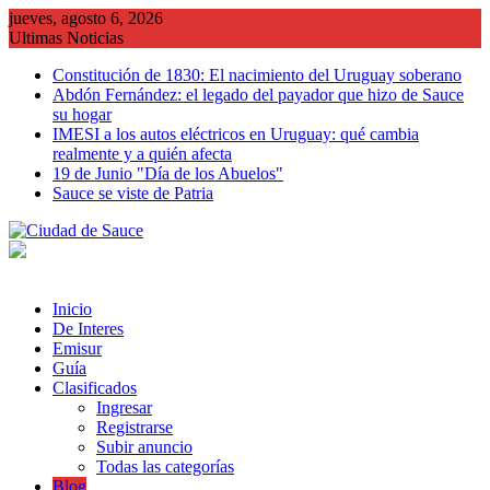
Saltar
jueves, agosto 6, 2026
al
Ultimas Noticias
contenido
Constitución de 1830: El nacimiento del Uruguay soberano
Abdón Fernández: el legado del payador que hizo de Sauce
su hogar
IMESI a los autos eléctricos en Uruguay: qué cambia
realmente y a quién afecta
19 de Junio "Día de los Abuelos"
Sauce se viste de Patria
Inicio
De Interes
Emisur
Guía
Clasificados
Ingresar
Registrarse
Subir anuncio
Todas las categorías
Blog