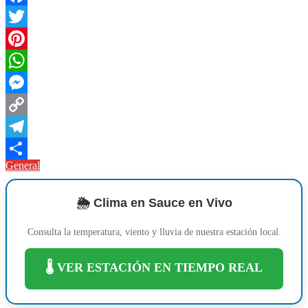
Facebook
Twitter
Pinterest
WhatsApp
Messenger
Copy
Link
Telegram
General
Compartir
🌦️ Clima en Sauce en Vivo
Consulta la temperatura, viento y lluvia de nuestra estación local.
🌡️ VER ESTACIÓN EN TIEMPO REAL