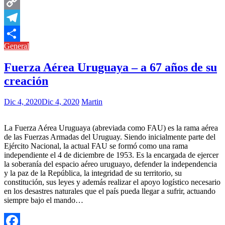
Messenger
Copy
Link
Telegram
General
Compartir
Fuerza Aérea Uruguaya – a 67 años de su
creación
Dic 4, 2020
Dic 4, 2020
Martin
La Fuerza Aérea Uruguaya (abreviada como FAU) es la rama aérea
de las Fuerzas Armadas del Uruguay. Siendo inicialmente parte del
Ejército Nacional, la actual FAU se formó como una rama
independiente el 4 de diciembre de 1953. Es la encargada de ejercer
la soberanía del espacio aéreo uruguayo, defender la independencia
y la paz de la República, la integridad de su territorio, su
constitución, sus leyes y además realizar el apoyo logístico necesario
en los desastres naturales que el país pueda llegar a sufrir, actuando
siempre bajo el mando…