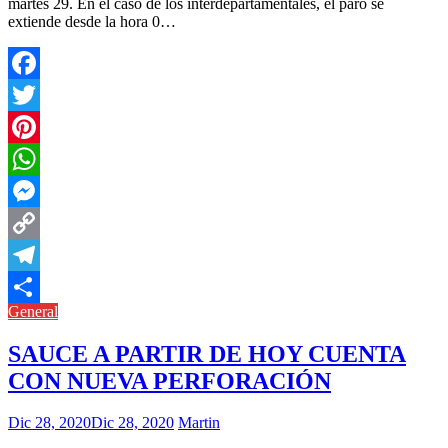
martes 29. En el caso de los interdepartamentales, el paro se
extiende desde la hora 0…
Facebook
Twitter
Pinterest
WhatsApp
Messenger
Copy
Link
Telegram
General
Compartir
SAUCE A PARTIR DE HOY CUENTA
CON NUEVA PERFORACIÓN
Dic 28, 2020
Dic 28, 2020
Martin