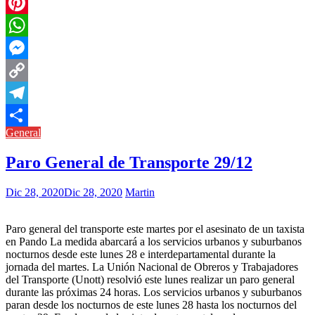
Twitter
Pinterest
WhatsApp
Messenger
Copy
Link
Telegram
General
Compartir
Paro General de Transporte 29/12
Dic 28, 2020
Dic 28, 2020
Martin
Paro general del transporte este martes por el asesinato de un taxista
en Pando La medida abarcará a los servicios urbanos y suburbanos
nocturnos desde este lunes 28 e interdepartamental durante la
jornada del martes. La Unión Nacional de Obreros y Trabajadores
del Transporte (Unott) resolvió este lunes realizar un paro general
durante las próximas 24 horas. Los servicios urbanos y suburbanos
paran desde los nocturnos de este lunes 28 hasta los nocturnos del