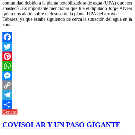
comunidad debido a la planta potabilizadora de agua (UPA) que nos
abastecía. Es importante mencionar que fue el diputado Jorge Alvear
quien nos alertó sobre el desuso de la planta UPA del arroyo
Tabarez, ya que estaba siguiendo de cerca la situación del agua en la
zona.…
Facebook
Twitter
Pinterest
WhatsApp
Messenger
Copy
Link
Telegram
General
Compartir
COVISOLAR Y UN PASO GIGANTE