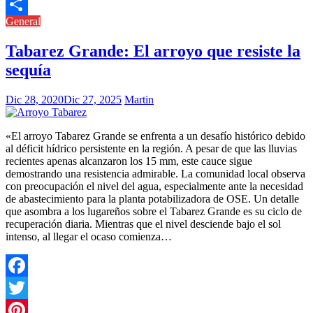
Link
Telegram
General
Compartir
Tabarez Grande: El arroyo que resiste la
sequía
Dic 28, 2020
Dic 27, 2025
Martin
«El arroyo Tabarez Grande se enfrenta a un desafío histórico debido
al déficit hídrico persistente en la región. A pesar de que las lluvias
recientes apenas alcanzaron los 15 mm, este cauce sigue
demostrando una resistencia admirable. La comunidad local observa
con preocupación el nivel del agua, especialmente ante la necesidad
de abastecimiento para la planta potabilizadora de OSE. Un detalle
que asombra a los lugareños sobre el Tabarez Grande es su ciclo de
recuperación diaria. Mientras que el nivel desciende bajo el sol
intenso, al llegar el ocaso comienza…
Facebook
Twitter