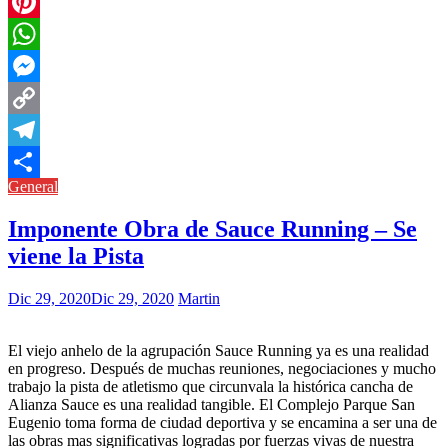
Twitter
Pinterest
WhatsApp
Messenger
Copy
Link
Telegram
General
Compartir
Imponente Obra de Sauce Running – Se
viene la Pista
Dic 29, 2020
Dic 29, 2020
Martin
El viejo anhelo de la agrupación Sauce Running ya es una realidad
en progreso. Después de muchas reuniones, negociaciones y mucho
trabajo la pista de atletismo que circunvala la histórica cancha de
Alianza Sauce es una realidad tangible. El Complejo Parque San
Eugenio toma forma de ciudad deportiva y se encamina a ser una de
las obras mas significativas logradas por fuerzas vivas de nuestra