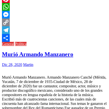
Pinterest
WhatsApp
Messenger
Copy
Link
Telegram
General
Política
Compartir
Murió Armando Manzanero
Dic 28, 2020
Martin
Murió Armando Manzanero. Armando Manzanero Canché (Mérida,
Yucatán, 7 de diciembre de 1935-Ciudad de México, 28 de
diciembre de 2020) fue un cantautor, compositor, actor, músico y
productor discográfico mexicano, considerado uno de los grandes
compositores en lengua española de la historia de la música.
Escribió más de cuatrocientas canciones, de las cuales más de
cincuenta han alcanzado fama internacional. Sus temas le ganaron el
sobrenombre del Rey del Romanticismo Fue ganador de un Premio