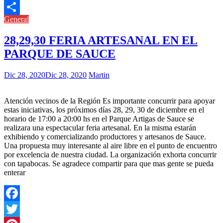
Link
Telegram
General
Compartir
28,29,30 FERIA ARTESANAL EN EL
PARQUE DE SAUCE
Dic 28, 2020
Dic 28, 2020
Martin
Atención vecinos de la Región Es importante concurrir para apoyar
estas iniciativas, los próximos días 28, 29, 30 de diciembre en el
horario de 17:00 a 20:00 hs en el Parque Artigas de Sauce se
realizara una espectacular feria artesanal. En la misma estarán
exhibiendo y comercializando productores y artesanos de Sauce.
Una propuesta muy interesante al aire libre en el punto de encuentro
por excelencia de nuestra ciudad. La organización exhorta concurrir
con tapabocas. Se agradece compartir para que mas gente se pueda
enterar
Facebook