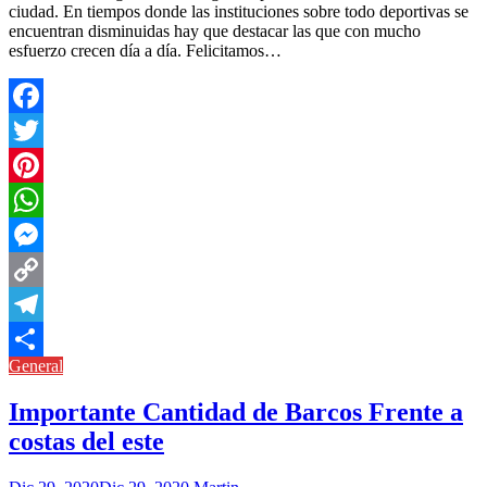
ciudad. En tiempos donde las instituciones sobre todo deportivas se
encuentran disminuidas hay que destacar las que con mucho
esfuerzo crecen día a día. Felicitamos…
Facebook
Twitter
Pinterest
WhatsApp
Messenger
Copy
Link
Telegram
General
Compartir
Importante Cantidad de Barcos Frente a
costas del este