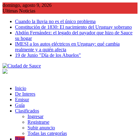
Saltar
domingo, agosto 9, 2026
al
Ultimas Noticias
contenido
Cuando la lluvia no es el único problema
Constitución de 1830: El nacimiento del Uruguay soberano
Abdón Fernández: el legado del payador que hizo de Sauce
su hogar
IMESI a los autos eléctricos en Uruguay: qué cambia
realmente y a quién afecta
19 de Junio "Día de los Abuelos"
Inicio
De Interes
Emisur
Guía
Clasificados
Ingresar
Registrarse
Subir anuncio
Todas las categorías
Blog