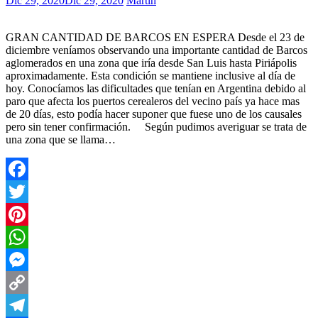
Dic 29, 2020
Dic 29, 2020
Martin
GRAN CANTIDAD DE BARCOS EN ESPERA Desde el 23 de
diciembre veníamos observando una importante cantidad de Barcos
aglomerados en una zona que iría desde San Luis hasta Piriápolis
aproximadamente. Esta condición se mantiene inclusive al día de
hoy. Conocíamos las dificultades que tenían en Argentina debido al
paro que afecta los puertos cerealeros del vecino país ya hace mas
de 20 días, esto podía hacer suponer que fuese uno de los causales
pero sin tener confirmación. Según pudimos averiguar se trata de
una zona que se llama…
Facebook
Twitter
Pinterest
WhatsApp
Messenger
Copy