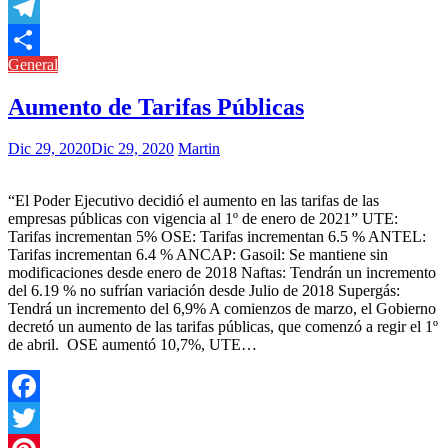
Copy
Link
Telegram
General
Compartir
Aumento de Tarifas Públicas
Dic 29, 2020
Dic 29, 2020
Martin
“El Poder Ejecutivo decidió el aumento en las tarifas de las
empresas públicas con vigencia al 1º de enero de 2021” UTE:
Tarifas incrementan 5% OSE: Tarifas incrementan 6.5 % ANTEL:
Tarifas incrementan 6.4 % ANCAP: Gasoil: Se mantiene sin
modificaciones desde enero de 2018 Naftas: Tendrán un incremento
del 6.19 % no sufrían variación desde Julio de 2018 Supergás:
Tendrá un incremento del 6,9% A comienzos de marzo, el Gobierno
decretó un aumento de las tarifas públicas, que comenzó a regir el 1º
de abril. OSE aumentó 10,7%, UTE…
Facebook