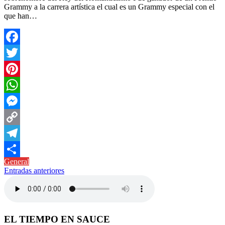
Grammy a la carrera artística el cual es un Grammy especial con el
que han…
Facebook
Twitter
Pinterest
WhatsApp
Messenger
Copy
Link
Telegram
General
Compartir
Navegación
Entradas anteriores
de
entradas
EL TIEMPO EN SAUCE