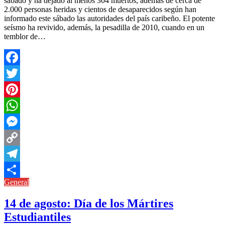
sábado y ha dejado al menos 304 muertos, además de cerca de
2.000 personas heridas y cientos de desaparecidos según han
informado este sábado las autoridades del país caribeño. El potente
seísmo ha revivido, además, la pesadilla de 2010, cuando en un
temblor de…
Facebook
Twitter
Pinterest
WhatsApp
Messenger
Copy
Link
Telegram
General
Compartir
14 de agosto: Día de los Mártires
Estudiantiles