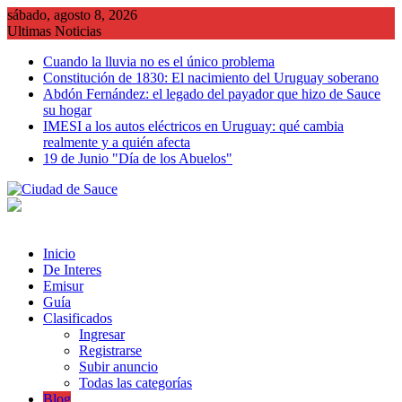
Saltar
sábado, agosto 8, 2026
al
Ultimas Noticias
contenido
Cuando la lluvia no es el único problema
Constitución de 1830: El nacimiento del Uruguay soberano
Abdón Fernández: el legado del payador que hizo de Sauce
su hogar
IMESI a los autos eléctricos en Uruguay: qué cambia
realmente y a quién afecta
19 de Junio "Día de los Abuelos"
Inicio
De Interes
Emisur
Guía
Clasificados
Ingresar
Registrarse
Subir anuncio
Todas las categorías
Blog