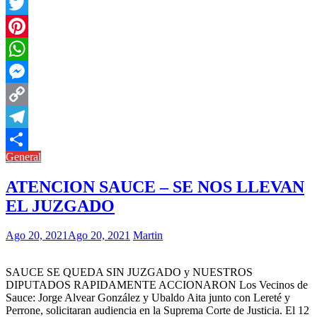
Facebook
Twitter
Pinterest
WhatsApp
Messenger
Copy
Link
Telegram
General
Compartir
ATENCION SAUCE – SE NOS LLEVAN
EL JUZGADO
Ago 20, 2021
Ago 20, 2021
Martin
SAUCE SE QUEDA SIN JUZGADO y NUESTROS
DIPUTADOS RAPIDAMENTE ACCIONARON Los Vecinos de
Sauce: Jorge Alvear González y Ubaldo Aita junto con Lereté y
Perrone, solicitaran audiencia en la Suprema Corte de Justicia. El 12