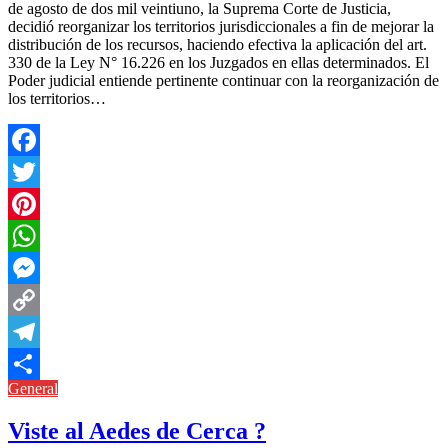
de agosto de dos mil veintiuno, la Suprema Corte de Justicia,
decidió reorganizar los territorios jurisdiccionales a fin de mejorar la
distribución de los recursos, haciendo efectiva la aplicación del art.
330 de la Ley N° 16.226 en los Juzgados en ellas determinados. El
Poder judicial entiende pertinente continuar con la reorganización de
los territorios…
Facebook
Twitter
Pinterest
WhatsApp
Messenger
Copy
Link
Telegram
General
Compartir
Viste al Aedes de Cerca ?