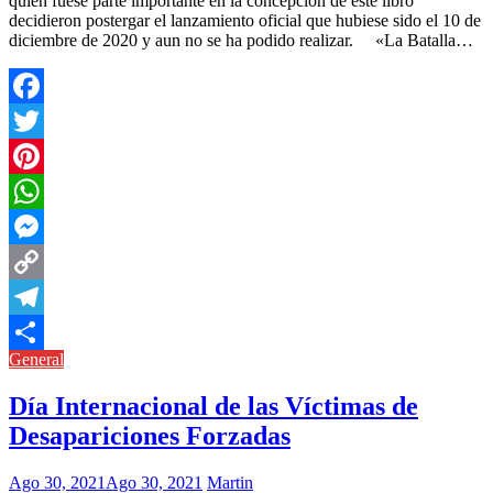
quien fuese parte importante en la concepción de este libro
decidieron postergar el lanzamiento oficial que hubiese sido el 10 de
diciembre de 2020 y aun no se ha podido realizar. «La Batalla…
Facebook
Twitter
Pinterest
WhatsApp
Messenger
Copy
Link
Telegram
General
Compartir
Día Internacional de las Víctimas de
Desapariciones Forzadas
Ago 30, 2021
Ago 30, 2021
Martin