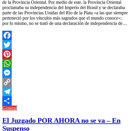
de la Provincia Oriental. Por medio de este, la Provincia Oriental
proclamaba su independencia del Imperio del Brasil y se declaraba
parte de las Provincias Unidas del Río de la Plata «a las que siempre
perteneció por los vínculos más sagrados que el mundo conoce»;​
por lo mismo, no se trató de una declaración de independencia de…
Facebook
Twitter
Pinterest
WhatsApp
Messenger
Copy
Link
Telegram
General
Compartir
El Juzgado POR AHORA no se va – En
Suspenso