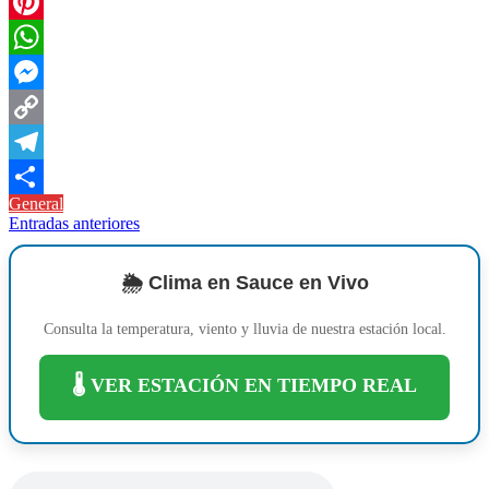
Twitter
Pinterest
WhatsApp
Messenger
Copy
Link
Telegram
General
Compartir
Navegación
Entradas anteriores
de
entradas
🌦️ Clima en Sauce en Vivo
Consulta la temperatura, viento y lluvia de nuestra estación local.
🌡️ VER ESTACIÓN EN TIEMPO REAL