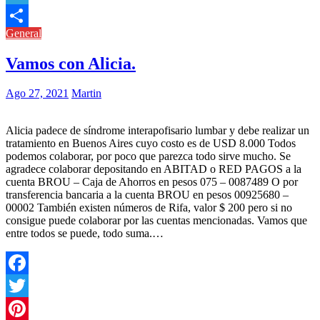
Link
Telegram
General
Compartir
Vamos con Alicia.
Ago 27, 2021
Martin
Alicia padece de síndrome interapofisario lumbar y debe realizar un
tratamiento en Buenos Aires cuyo costo es de USD 8.000 Todos
podemos colaborar, por poco que parezca todo sirve mucho. Se
agradece colaborar depositando en ABITAD o RED PAGOS a la
cuenta BROU – Caja de Ahorros en pesos 075 – 0087489 O por
transferencia bancaria a la cuenta BROU en pesos 00925680 –
00002 También existen números de Rifa, valor $ 200 pero si no
consigue puede colaborar por las cuentas mencionadas. Vamos que
entre todos se puede, todo suma.…
Facebook
Twitter