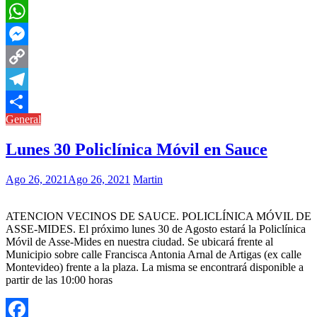
Pinterest
WhatsApp
Messenger
Copy
Link
Telegram
General
Compartir
Lunes 30 Policlínica Móvil en Sauce
Ago 26, 2021
Ago 26, 2021
Martin
ATENCION VECINOS DE SAUCE. POLICLÍNICA MÓVIL DE
ASSE-MIDES. El próximo lunes 30 de Agosto estará la Policlínica
Móvil de Asse-Mides en nuestra ciudad. Se ubicará frente al
Municipio sobre calle Francisca Antonia Arnal de Artigas (ex calle
Montevideo) frente a la plaza. La misma se encontrará disponible a
partir de las 10:00 horas