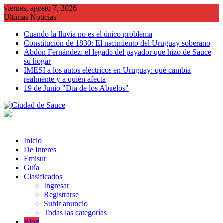
Saltar
viernes, agosto 7, 2026
al
Ultimas Noticias
contenido
Cuando la lluvia no es el único problema
Constitución de 1830: El nacimiento del Uruguay soberano
Abdón Fernández: el legado del payador que hizo de Sauce
su hogar
IMESI a los autos eléctricos en Uruguay: qué cambia
realmente y a quién afecta
19 de Junio "Día de los Abuelos"
Inicio
De Interes
Emisur
Guía
Clasificados
Ingresar
Registrarse
Subir anuncio
Todas las categorías
Blog