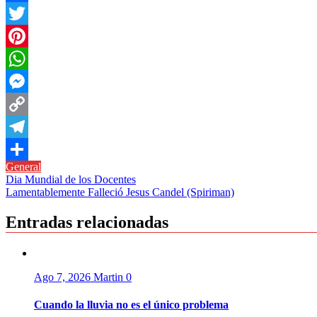
Facebook
Twitter
Pinterest
WhatsApp
Messenger
Copy
Link
Telegram
General
Compartir
Navegación
Dia Mundial de los Docentes
Lamentablemente Falleció Jesus Candel (Spiriman)
de
entradas
Entradas relacionadas
Ago 7, 2026
Martin
0
Cuando la lluvia no es el único problema