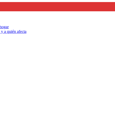
 hogar
y a quién afecta