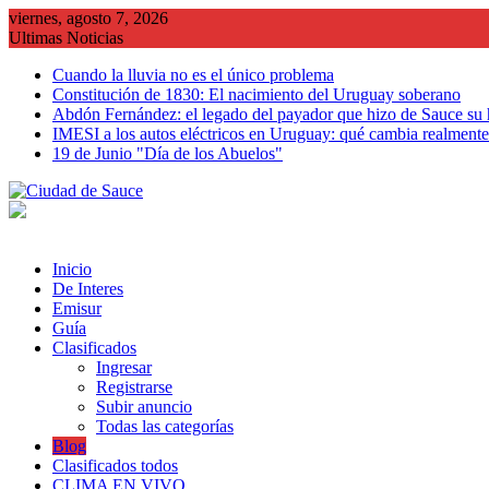
Saltar
viernes, agosto 7, 2026
al
Ultimas Noticias
contenido
Cuando la lluvia no es el único problema
Constitución de 1830: El nacimiento del Uruguay soberano
Abdón Fernández: el legado del payador que hizo de Sauce su
IMESI a los autos eléctricos en Uruguay: qué cambia realmente 
19 de Junio "Día de los Abuelos"
Inicio
De Interes
Emisur
Guía
Clasificados
Ingresar
Registrarse
Subir anuncio
Todas las categorías
Blog
Clasificados todos
CLIMA EN VIVO