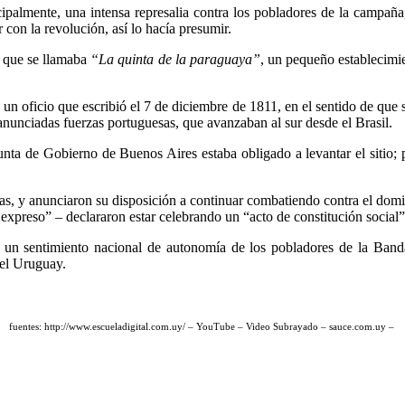
ipalmente, una intensa represalia contra los pobladores de la campaña,
con la revolución, así lo hacía presumir.
o que se llamaba
“La quinta de la paraguaya”
, un pequeño establecimi
n un oficio que escribió el 7 de diciembre de 1811, en el sentido de que s
s anunciadas fuerzas portuguesas, que avanzaban al sur desde el Brasil.
unta de Gobierno de Buenos Aires estaba obligado a levantar el sitio; 
gas, y anunciaron su disposición a continuar combatiendo contra el domi
 expreso” – declararon estar celebrando un “acto de constitución social
un sentimiento nacional de autonomía de los pobladores de la Banda 
del Uruguay.
fuentes: http://www.escueladigital.com.uy/ – YouTube – Video Subrayado – sauce.com.uy –