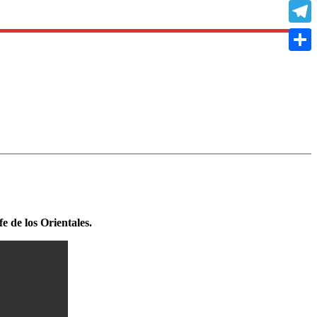
Copy
Link
Teleg
Compa
e de los Orientales.