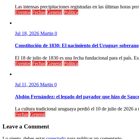
Las intensas precipitaciones registradas en las últimas horas pr
Eventos
Fechas
General
Política
Jul 18, 2026
Martin
0
Constitución de 1830: El nacimiento del Uruguay soberano
El 18 de julio de 1830 es una fecha fundacional para el país. Ese
Eventos
Fechas
General
Política
Jul 11, 2026
Martin
0
Abdón Fernández: el legado del payador que hizo de Sauc
La cultura tradicional uruguaya perdió el 10 de julio de 2026 a 
Fechas
General
Leave a Comment
Lo siento, debes estar
conectado
para publicar un comentario.