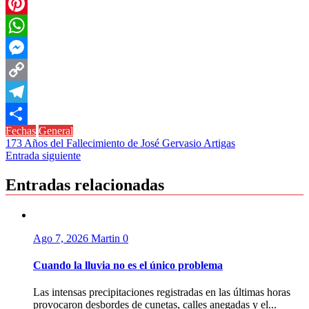
Twitter
Pinterest
WhatsApp
Messenger
Copy
Link
Telegram
Fechas
General
Compartir
Navegación
173 Años del Fallecimiento de José Gervasio Artigas
Entrada siguiente
de
entradas
Entradas relacionadas
Ago 7, 2026
Martin
0
Cuando la lluvia no es el único problema
Las intensas precipitaciones registradas en las últimas horas
provocaron desbordes de cunetas, calles anegadas y el...