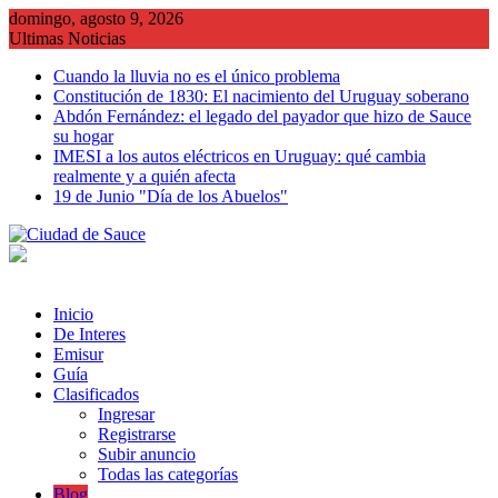
Saltar
domingo, agosto 9, 2026
al
Ultimas Noticias
contenido
Cuando la lluvia no es el único problema
Constitución de 1830: El nacimiento del Uruguay soberano
Abdón Fernández: el legado del payador que hizo de Sauce
su hogar
IMESI a los autos eléctricos en Uruguay: qué cambia
realmente y a quién afecta
19 de Junio "Día de los Abuelos"
Inicio
De Interes
Emisur
Guía
Clasificados
Ingresar
Registrarse
Subir anuncio
Todas las categorías
Blog