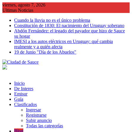
Saltar
viernes, agosto 7, 2026
al
Ultimas Noticias
contenido
Cuando la lluvia no es el único problema
Constitución de 1830: El nacimiento del Uruguay soberano
Abdón Fernández: el legado del payador que hizo de Sauce
su hogar
IMESI a los autos eléctricos en Uruguay: qué cambia
realmente y a quién afecta
19 de Junio "Día de los Abuelos"
Inicio
De Interes
Emisur
Guía
Clasificados
Ingresar
Registrarse
Subir anuncio
Todas las categorías
Blog