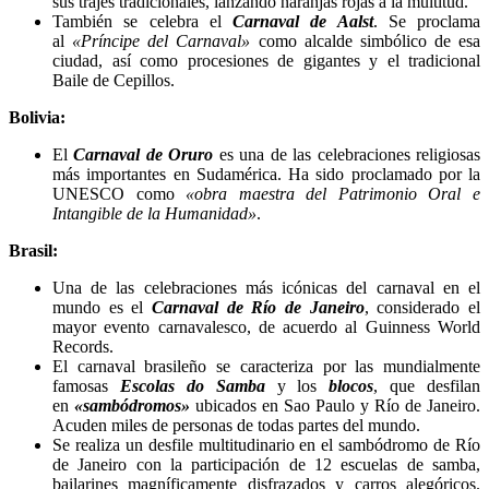
sus trajes tradicionales, lanzando naranjas rojas a la multitud.
También se celebra el
Carnaval de Aalst
. Se proclama
al
«Príncipe del Carnaval»
como alcalde simbólico de esa
ciudad, así como procesiones de gigantes y el tradicional
Baile de Cepillos.
Bolivia:
El
Carnaval de Oruro
es una de las celebraciones religiosas
más importantes en Sudamérica. Ha sido proclamado por la
UNESCO como
«obra maestra del Patrimonio Oral e
Intangible de la Humanidad»
.
Brasil:
Una de las celebraciones más icónicas del carnaval en el
mundo es el
Carnaval de Río de Janeiro
, considerado el
mayor evento carnavalesco, de acuerdo al Guinness World
Records.
El carnaval brasileño se caracteriza por las mundialmente
famosas
Escolas do Samba
y los
blocos
, que desfilan
en
«sambódromos»
ubicados en Sao Paulo y Río de Janeiro.
Acuden miles de personas de todas partes del mundo.
Se realiza un desfile multitudinario en el sambódromo de Río
de Janeiro con la participación de 12 escuelas de samba,
bailarines magníficamente disfrazados y carros alegóricos.