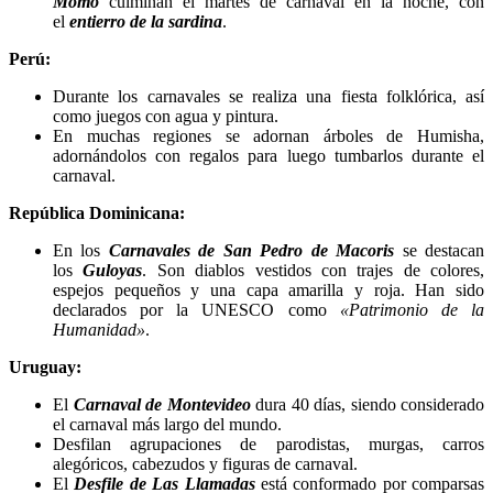
Momo
culminan el martes de carnaval en la noche, con
el
entierro de la sardina
.
Perú:
Durante los carnavales se realiza una fiesta folklórica, así
como juegos con agua y pintura.
En muchas regiones se adornan árboles de Humisha,
adornándolos con regalos para luego tumbarlos durante el
carnaval.
República Dominicana:
En los
Carnavales de San Pedro de Macoris
se destacan
los
Guloyas
. Son diablos vestidos con trajes de colores,
espejos pequeños y una capa amarilla y roja. Han sido
declarados por la UNESCO como
«Patrimonio de la
Humanidad»
.
Uruguay:
El
Carnaval de Montevideo
dura 40 días, siendo considerado
el carnaval más largo del mundo.
Desfilan agrupaciones de parodistas, murgas, carros
alegóricos, cabezudos y figuras de carnaval.
El
Desfile de Las Llamadas
está conformado por comparsas