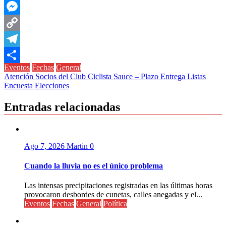
WhatsApp
Messenger
Copy
Link
Telegram
Eventos
Fechas
General
Compartir
Navegación
Atención Socios del Club Ciclista Sauce – Plazo Entrega Listas
Encuesta Elecciones
de
entradas
Entradas relacionadas
Ago 7, 2026
Martin
0
Cuando la lluvia no es el único problema
Las intensas precipitaciones registradas en las últimas horas
provocaron desbordes de cunetas, calles anegadas y el...
Eventos
Fechas
General
Política