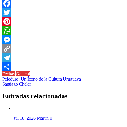
Facebook
Twitter
Pinterest
WhatsApp
Messenger
Copy
Link
Telegram
Fechas
General
Compartir
Navegación
Peloduro: Un Ícono de la Cultura Uruguaya
Santiago Chalar
de
entradas
Entradas relacionadas
Jul 18, 2026
Martin
0