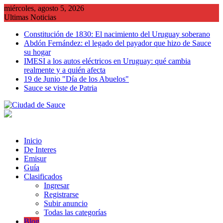
Saltar
miércoles, agosto 5, 2026
al
Ultimas Noticias
contenido
Constitución de 1830: El nacimiento del Uruguay soberano
Abdón Fernández: el legado del payador que hizo de Sauce
su hogar
IMESI a los autos eléctricos en Uruguay: qué cambia
realmente y a quién afecta
19 de Junio "Día de los Abuelos"
Sauce se viste de Patria
Inicio
De Interes
Emisur
Guía
Clasificados
Ingresar
Registrarse
Subir anuncio
Todas las categorías
Blog