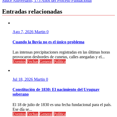
Sauce Aniversario, 173 Años del Proceso Fundacional
de
entradas
Entradas relacionadas
Ago 7, 2026
Martin
0
Cuando la lluvia no es el único problema
Las intensas precipitaciones registradas en las últimas horas
provocaron desbordes de cunetas, calles anegadas y el...
Eventos
Fechas
General
Política
Jul 18, 2026
Martin
0
Constitución de 1830: El nacimiento del Uruguay
soberano
El 18 de julio de 1830 es una fecha fundacional para el país.
Ese día se...
Eventos
Fechas
General
Política