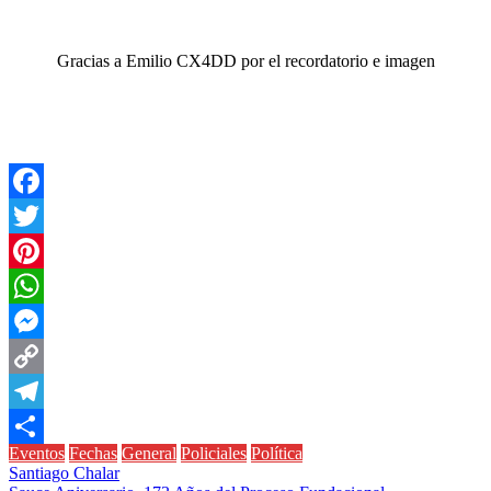
Gracias a Emilio CX4DD por el recordatorio e imagen
Facebook
Twitter
Pinterest
WhatsApp
Messenger
Copy
Link
Telegram
Eventos
Fechas
General
Policiales
Política
Compartir
Navegación
Santiago Chalar