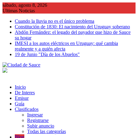
Saltar
sábado, agosto 8, 2026
al
Ultimas Noticias
contenido
Cuando la lluvia no es el único problema
Constitución de 1830: El nacimiento del Uruguay soberano
Abdón Fernández: el legado del payador que hizo de Sauce
su hogar
IMESI a los autos eléctricos en Uruguay: qué cambia
realmente y a quién afecta
19 de Junio "Día de los Abuelos"
Inicio
De Interes
Emisur
Guía
Clasificados
Ingresar
Registrarse
Subir anuncio
Todas las categorías
Blog