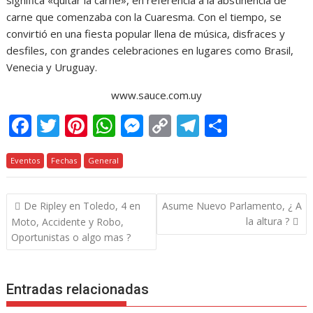
significa «quitar la carne», en referencia a la abstinencia de
carne que comenzaba con la Cuaresma. Con el tiempo, se
convirtió en una fiesta popular llena de música, disfraces y
desfiles, con grandes celebraciones en lugares como Brasil,
Venecia y Uruguay.
www.sauce.com.uy
F
T
Pi
W
M
C
T
C
ac
w
nt
h
e
o
el
o
Eventos
e
Fechas
itt
er
General
at
ss
p
e
m
b
er
e
s
e
y
gr
p
Navegación
De Ripley en Toledo, 4 en
Asume Nuevo Parlamento, ¿ A
o
st
A
n
Li
a
ar
de
la altura ?
Moto, Accidente y Robo,
o
p
g
n
m
ti
entradas
Oportunistas o algo mas ?
k
p
er
k
r
Entradas relacionadas