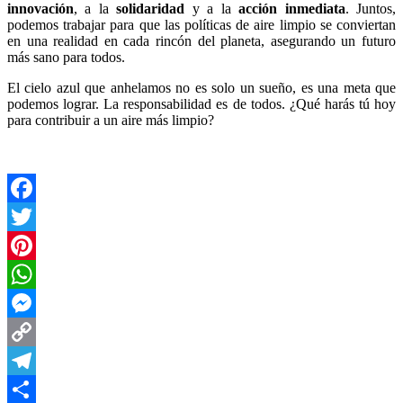
innovación
, a la
solidaridad
y a la
acción inmediata
. Juntos,
podemos trabajar para que las políticas de aire limpio se conviertan
en una realidad en cada rincón del planeta, asegurando un futuro
más sano para todos.
El cielo azul que anhelamos no es solo un sueño, es una meta que
podemos lograr. La responsabilidad es de todos. ¿Qué harás tú hoy
para contribuir a un aire más limpio?
Facebook
Twitter
Pinterest
WhatsApp
Messenger
Copy
Link
Telegram