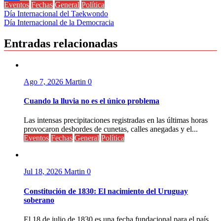
Eventos
Fechas
General
Política
Compartir
Navegación
Día Internacional del Taekwondo
Día Internacional de la Democracia
de
entradas
Entradas relacionadas
Ago 7, 2026
Martin
0
Cuando la lluvia no es el único problema
Las intensas precipitaciones registradas en las últimas horas
provocaron desbordes de cunetas, calles anegadas y el...
Eventos
Fechas
General
Política
Jul 18, 2026
Martin
0
Constitución de 1830: El nacimiento del Uruguay
soberano
El 18 de julio de 1830 es una fecha fundacional para el país.