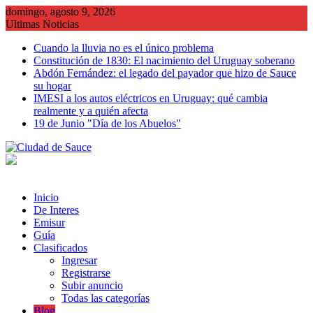
Saltar
domingo, agosto 9, 2026
al
Ultimas Noticias
contenido
Cuando la lluvia no es el único problema
Constitución de 1830: El nacimiento del Uruguay soberano
Abdón Fernández: el legado del payador que hizo de Sauce
su hogar
IMESI a los autos eléctricos en Uruguay: qué cambia
realmente y a quién afecta
19 de Junio "Día de los Abuelos"
Inicio
De Interes
Emisur
Guía
Clasificados
Ingresar
Registrarse
Subir anuncio
Todas las categorías
Blog